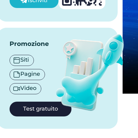
Iscriviti
Promozione
Siti
Pagine
Video
Test gratuito