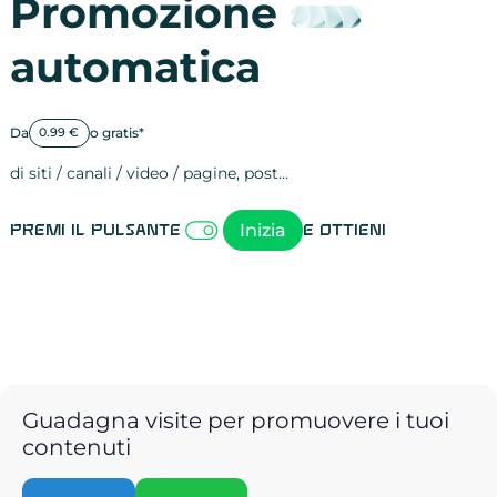
Promozione
automatica
Da
o gratis*
0.99 €
di siti / canali / video / pagine, post…
Attività sulle 
visite
visualizzazioni
registrazioni
referral
recensioni
menzioni
attività sulle 
attività sui so
spettatori dei
comportament
clic sui link
lead motivati
Inizia
Premi il pulsante
e ottieni
Guadagna visite per promuovere i tuoi
contenuti