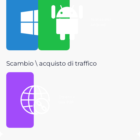
Scarica per
Scarica per
Windows
Android
Scambio \ acquisto di traffico
Ottieni il
link P2P