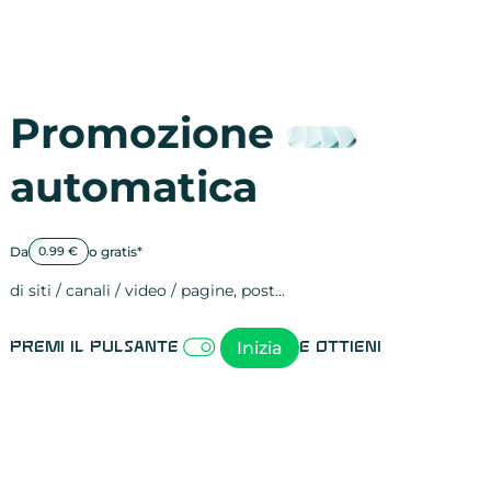
Promozione
automatica
Da
o gratis*
0.99 €
di siti / canali / video / pagine, post…
Attività sulle 
visite
visualizzazioni
registrazioni
referral
recensioni
menzioni
attività sulle 
attività sui so
spettatori dei
comportament
clic sui link
lead motivati
Inizia
Premi il pulsante
e ottieni