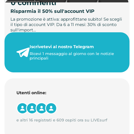
0 commenti
Risparmia il 50% sull'account VIP
La promozione è attiva: approfittane subito! Se scegli
il tipo di account VIP: Da 6 a 11 mesi: 30% di sconto
sull'import…
22 maggio 2026
Iscrivetevi al nostro Telegram
1 minuto di lettura
Ricevi 1 messaggio al giorno con le notizie
principali
Utenti online:
e altri 16 registrati e 609 ospiti ora su LIVEsurf