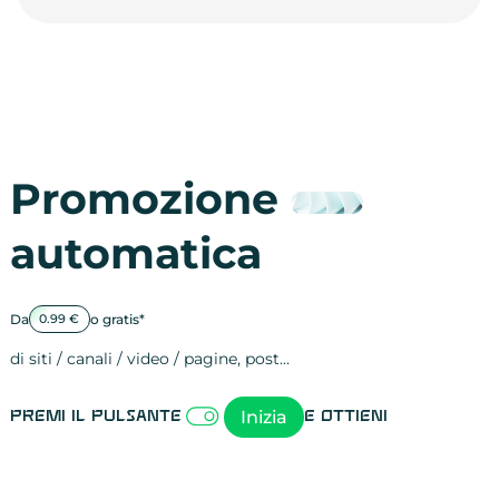
Promozione
automatica
Da
o gratis*
0.99 €
di siti / canali / video / pagine, post…
Attività sulle 
visite
visualizzazioni
registrazioni
referral
recensioni
menzioni
attività sulle 
attività sui so
spettatori dei
comportament
clic sui link
lead motivati
Inizia
Premi il pulsante
e ottieni