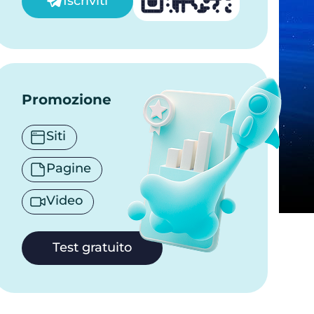
Iscriviti
Promozione
Siti
Pagine
Video
Test gratuito