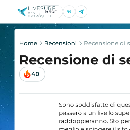
LIVESURF
Блог
ВЕБ
ПРОМОУШЕН
Home
Recensioni
Recensione di s
Recensione di s
40
Sono soddisfatto di questo
passerò a un livello superi
raddoppieranno. Sto pen
meglio e spingere il sito