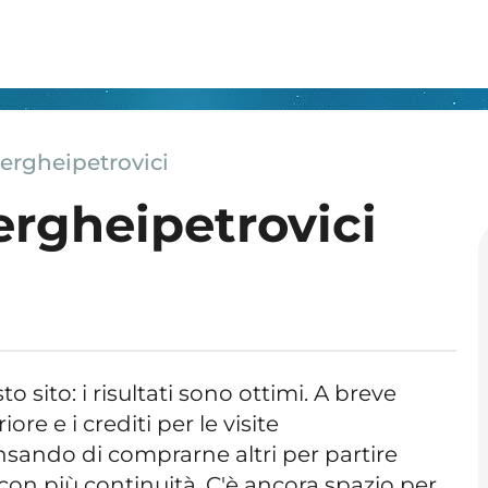
ergheipetrovici
ergheipetrovici
 sito: i risultati sono ottimi. A breve
ore e i crediti per le visite
sando di comprarne altri per partire
 con più continuità. C'è ancora spazio per