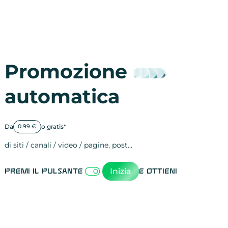
Promozione
automatica
Da
o gratis*
0.99 €
di siti / canali / video / pagine, post…
Attività sulle 
visite
visualizzazioni
registrazioni
referral
recensioni
menzioni
attività sulle 
attività sui so
spettatori dei
comportament
clic sui link
lead motivati
Inizia
Premi il pulsante
e ottieni