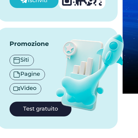
Iscriviti
Promozione
Siti
Pagine
Video
Test gratuito