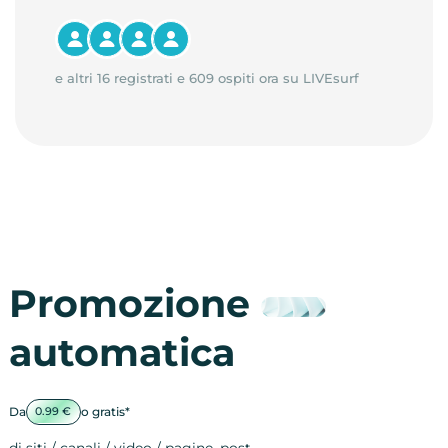
e altri 16 registrati e 609 ospiti ora su LIVEsurf
Promozione
automatica
Da
o gratis*
0.99 €
di siti / canali / video / pagine, post…