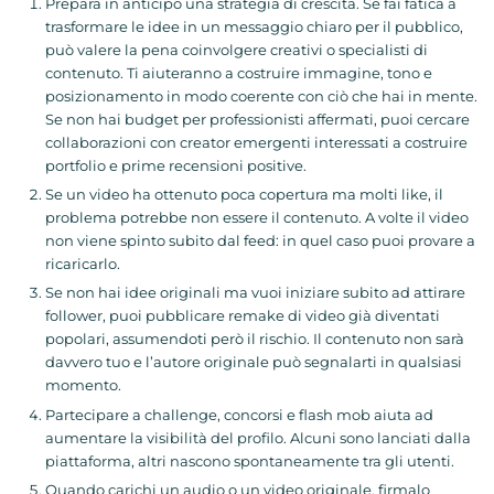
Prepara in anticipo una strategia di crescita. Se fai fatica a
trasformare le idee in un messaggio chiaro per il pubblico,
può valere la pena coinvolgere creativi o specialisti di
contenuto. Ti aiuteranno a costruire immagine, tono e
posizionamento in modo coerente con ciò che hai in mente.
Se non hai budget per professionisti affermati, puoi cercare
collaborazioni con creator emergenti interessati a costruire
portfolio e prime recensioni positive.
Se un video ha ottenuto poca copertura ma molti like, il
problema potrebbe non essere il contenuto. A volte il video
non viene spinto subito dal feed: in quel caso puoi provare a
ricaricarlo.
Se non hai idee originali ma vuoi iniziare subito ad attirare
follower, puoi pubblicare remake di video già diventati
popolari, assumendoti però il rischio. Il contenuto non sarà
davvero tuo e l’autore originale può segnalarti in qualsiasi
momento.
Partecipare a challenge, concorsi e flash mob aiuta ad
aumentare la visibilità del profilo. Alcuni sono lanciati dalla
piattaforma, altri nascono spontaneamente tra gli utenti.
Quando carichi un audio o un video originale, firmalo