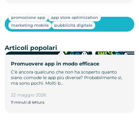
promozione app
app store optimization
Mostra altri
marketing mobile
pubblicità digitale
Articoli popolari
Promuovere app in modo efficace
C'è ancora qualcuno che non ha scoperto quanto
siano comode le app più diverse? Probabilmente sì,
ma sono pochi. Molti b…
22 maggio 2026
11 minuti di lettura