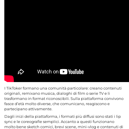
I TikToker formano una comunità particolare: creano contenuti
originali, remixano musica, dialoghi di film o serie TV e li
trasformano in format riconoscibili. Sulla piattaforma convivono
fasce d’età molto diverse, che comunicano, reagiscono e
partecipano attivamente.
Dagli inizi della piattaforma, i formati più diffusi sono stati i lip
sync e le coreografie semplici. Accanto a questi funzionano
molto bene sketch comici, brevi scene, mini-vlog e contenuti di