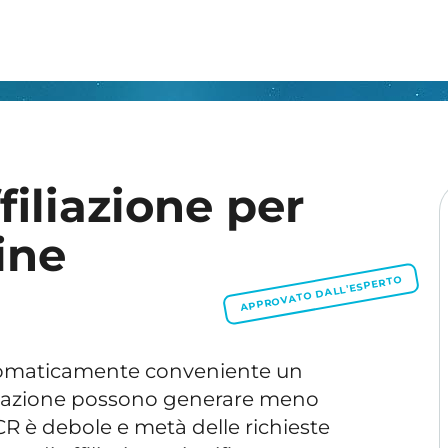
iliazione per
ine
APPROVATO DALL'ESPERTO
tomaticamente conveniente un
er azione possono generare meno
il CR è debole e metà delle richieste