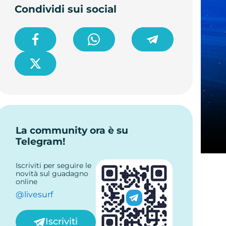
Condividi sui social
canale, offerta, primi 100-300 clic
Calcolare il ricavo senza illusioni
Esempi di programmi e verticali:
come leggerli senza trasformarli in
classifica
Rischi: blocchi, commissione nulla e
regole pubblicitarie
Checklist prima dell'iscrizione e del
primo test
La community ora è su
Telegram!
content.faq.title
Iscriviti per seguire le
novità sul guadagno
online
@livesurf
Iscriviti