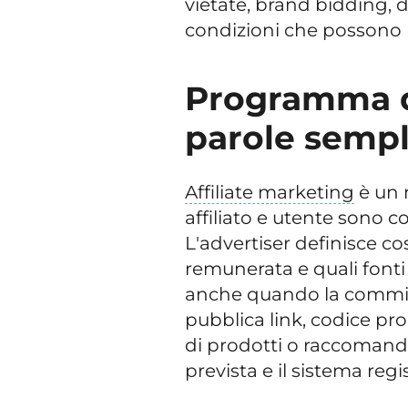
vietate, brand bidding, di
condizioni che possono 
Programma di
parole sempl
Affiliate marketing
è un 
affiliato e utente sono c
L'advertiser definisce c
remunerata e quali fonti
anche quando la commis
pubblica link, codice pr
di prodotti o raccomanda
prevista e il sistema regis