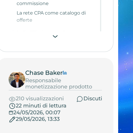
commissione
La rete CPA come catalogo di
offerte
Link di affiliazione, codice
promozionale e dashboard
Programma diretto, programma
referral e rete CPA
Modelli di pagamento: dalla vendita
Chase Baker
all'installazione
Responsabile
CPS: commissione sulla vendita
monetizzazione prodotto
CPA: pagamento per azione
210 visualizzazioni
Discuti
CPC, CPM, CPV e CPI
22 minuti di lettura
24/05/2026, 00:07
Un programma affidabile si sceglie
29/05/2026, 13:33
dai numeri, non dalle promesse
Come iniziare con le affiliazioni: