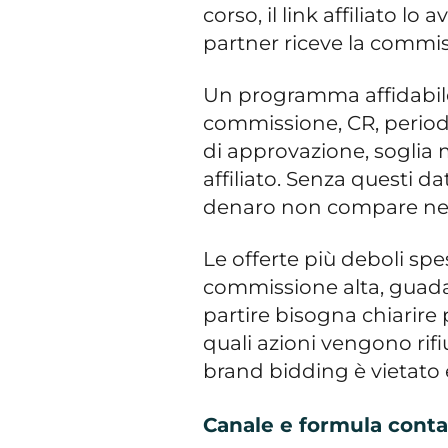
corso, il link affiliato lo 
partner riceve la commiss
Un programma affidabile
commissione, CR, periodo
di approvazione, soglia m
affiliato. Senza questi da
denaro non compare nell
Le offerte più deboli s
commissione alta, guada
partire bisogna chiarire p
quali azioni vengono rifi
brand bidding è vietato 
Canale e formula cont