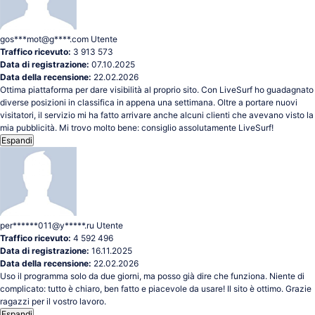
gos***mot@g****.com
Utente
Traffico ricevuto:
3 913 573
Data di registrazione:
07.10.2025
Data della recensione:
22.02.2026
Ottima piattaforma per dare visibilità al proprio sito. Con LiveSurf ho guadagnato
diverse posizioni in classifica in appena una settimana. Oltre a portare nuovi
visitatori, il servizio mi ha fatto arrivare anche alcuni clienti che avevano visto la
mia pubblicità. Mi trovo molto bene: consiglio assolutamente LiveSurf!
Espandi
per******011@y*****.ru
Utente
Traffico ricevuto:
4 592 496
Data di registrazione:
16.11.2025
Data della recensione:
22.02.2026
Uso il programma solo da due giorni, ma posso già dire che funziona. Niente di
complicato: tutto è chiaro, ben fatto e piacevole da usare! Il sito è ottimo. Grazie
ragazzi per il vostro lavoro.
Espandi