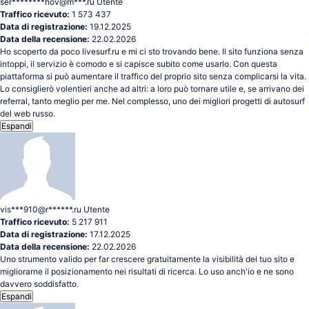
ser********hov@m***.ru
Utente
Traffico ricevuto:
1 573 437
Data di registrazione:
19.12.2025
Data della recensione:
22.02.2026
Ho scoperto da poco livesurf.ru e mi ci sto trovando bene. Il sito funziona senza
intoppi, il servizio è comodo e si capisce subito come usarlo. Con questa
piattaforma si può aumentare il traffico del proprio sito senza complicarsi la vita.
Lo consiglierò volentieri anche ad altri: a loro può tornare utile e, se arrivano dei
referral, tanto meglio per me. Nel complesso, uno dei migliori progetti di autosurf
del web russo.
Espandi
vis***910@r******.ru
Utente
Traffico ricevuto:
5 217 911
Data di registrazione:
17.12.2025
Data della recensione:
22.02.2026
Uno strumento valido per far crescere gratuitamente la visibilità del tuo sito e
migliorarne il posizionamento nei risultati di ricerca. Lo uso anch'io e ne sono
davvero soddisfatto.
Espandi