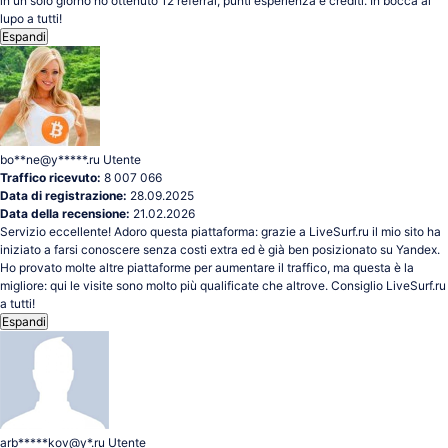
in un solo giorno ho ottenuto 12 referral, punti esperienza e crediti. In bocca al
lupo a tutti!
Espandi
bo**ne@y*****.ru
Utente
Traffico ricevuto:
8 007 066
Data di registrazione:
28.09.2025
Data della recensione:
21.02.2026
Servizio eccellente! Adoro questa piattaforma: grazie a LiveSurf.ru il mio sito ha
iniziato a farsi conoscere senza costi extra ed è già ben posizionato su Yandex.
Ho provato molte altre piattaforme per aumentare il traffico, ma questa è la
migliore: qui le visite sono molto più qualificate che altrove. Consiglio LiveSurf.ru
a tutti!
Espandi
arb*****kov@y*.ru
Utente