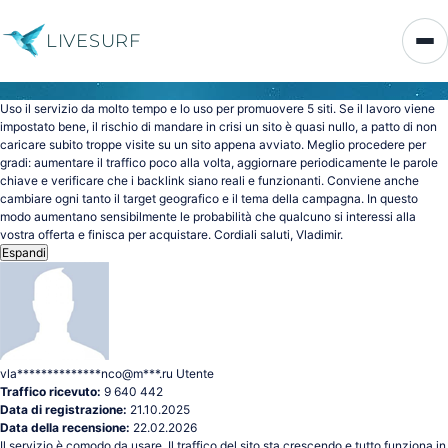
LIVESURF
Uso il servizio da molto tempo e lo uso per promuovere 5 siti. Se il lavoro viene
impostato bene, il rischio di mandare in crisi un sito è quasi nullo, a patto di non
caricare subito troppe visite su un sito appena avviato. Meglio procedere per
gradi: aumentare il traffico poco alla volta, aggiornare periodicamente le parole
chiave e verificare che i backlink siano reali e funzionanti. Conviene anche
cambiare ogni tanto il target geografico e il tema della campagna. In questo
modo aumentano sensibilmente le probabilità che qualcuno si interessi alla
vostra offerta e finisca per acquistare. Cordiali saluti, Vladimir.
Espandi
vla**************nco@m***.ru
Utente
Traffico ricevuto:
9 640 442
Data di registrazione:
21.10.2025
Data della recensione:
22.02.2026
Il servizio è comodo da usare. Il traffico del sito sta crescendo e tutto funziona in