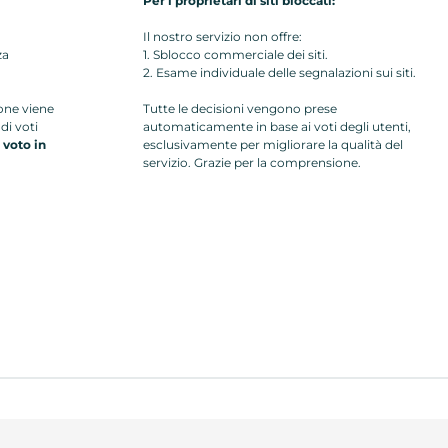
Per i proprietari di siti bloccati:
Il nostro servizio non offre:
za
1. Sblocco commerciale dei siti.
2. Esame individuale delle segnalazioni sui siti.
ione viene
Tutte le decisioni vengono prese
di voti
automaticamente in base ai voti degli utenti,
i voto in
esclusivamente per migliorare la qualità del
servizio. Grazie per la comprensione.