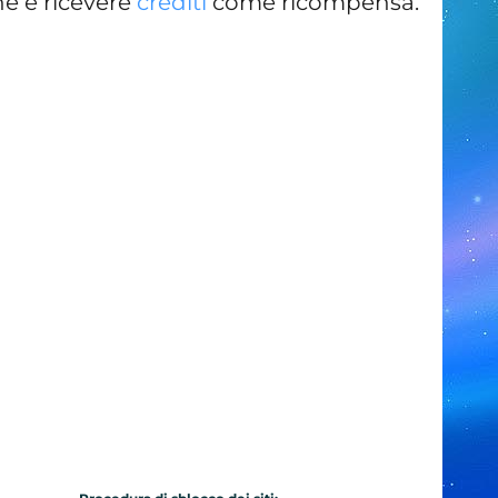
ne e ricevere
crediti
come ricompensa.