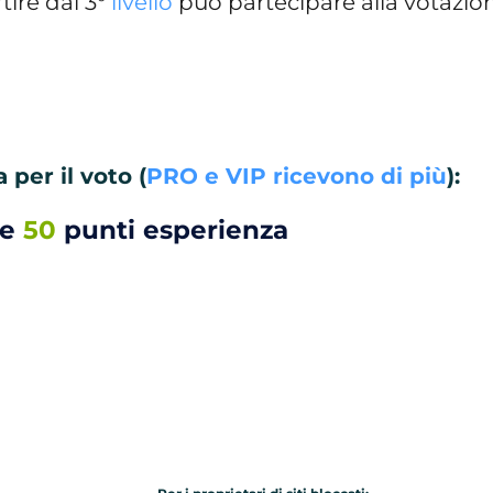
tire dal 3°
livello
può partecipare alla votazio
per il voto (
PRO e VIP ricevono di più
):
 e
50
punti esperienza