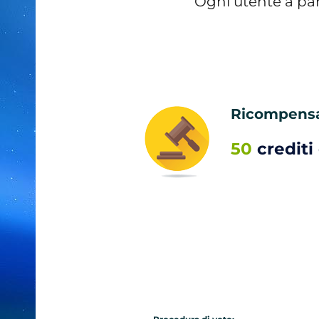
Ogni utente a par
Ricompensa 
50
crediti