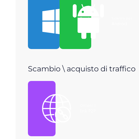
Scarica per
Scarica per
Windows
Android
Scambio \ acquisto di traffico
Ottieni il
link P2P