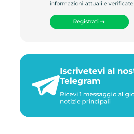
informazioni attuali e verificate
Registrati
Iscrivetevi al nos
Telegram
Ricevi 1 messaggio al gi
notizie principali