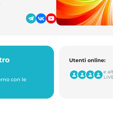
.
tro
Utenti online:
e al
LIVE
orno con le