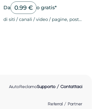
0.99 €
Da
o gratis*
di siti / canali / video / pagine, post…
le pagine
oni
i
le pagine
 social network
ei video
nto sulle pagine
ti
Aiuto
Reclamo
Supporto / Contattaci
Referral / Partner