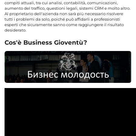
compiti attuali, tra cui analisi, contabilità, comunicazioni,
aumento del traffico, questioni legali, sistemi CRM e molto altro.
Al proprietario dell'azienda non sarà più necessario risolvere
tutti i problemi da solo, poiché può affidarli a professionisti
esperti che sicuramente sanno come raggiungere il risultato
desiderato.
Cos'è Business Gioventù?