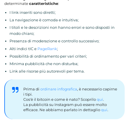
determinate
caratteristiche
:
I link inseriti sono diretti;
La navigazione è comoda e intuitiva;
I titoli e le descrizioni non hanno errori e sono disposti in
modo chiaro;
Presenza di moderazione e controllo successivo;
Alti indici tIC e
PageRank
;
Possibilità di ordinamento per vari criteri;
Minima pubblicità che non disturba;
Link alle risorse più autorevoli per tema.
Prima di
ordinare infografica
, è necessario capirne
i tipi.
Cos'è il bitcoin e come è nato? Scoprilo
qui
.
La pubblicità su Instagram può essere molto
efficace. Ne abbiamo parlato in dettaglio
qui
.