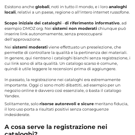
Esistono anche
globali
, noti in tutto il mondo, e i loro
analoghi
locali
, relativi a un paese, regione o all'intero internet russofone.
Scopo iniziale dei cataloghi
-
di riferimento informativo
, ad
esempio DMOZ org. Nei
sistemi non moderati
chiunque può
inserire link autonomamente, senza preoccuparsi
dell'approvazione.
Nei
sistemi moderati
viene effettuato un preselezione, che
permette di controllare la qualità e la pertinenza dei materiali.
In genere, qui rientrano i cataloghi bianchi senza registrazione, i
cui link sono di alta qualità. Un catalogo scarso è comune,
quindi è utile leggere le recensioni prima di aggiungere.
In passato, la registrazione nei cataloghi era estremamente
importante. Oggi ci sono molti dibattiti, ad esempio per un
negozio online è davvero così essenziale, o basta il catalogo
Yandex.
Solitamente, solo
risorse autorevoli e sicure
meritano fiducia,
il loro uso porta a risultati positivi senza conseguenze
indesiderate.
A cosa serve la registrazione nei
cataloghi?