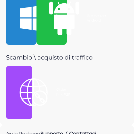
Scarica per
Scarica per
Windows
Android
Scambio \ acquisto di traffico
Ottieni il
link P2P
Aiuto
Reclamo
Supporto / Contattaci