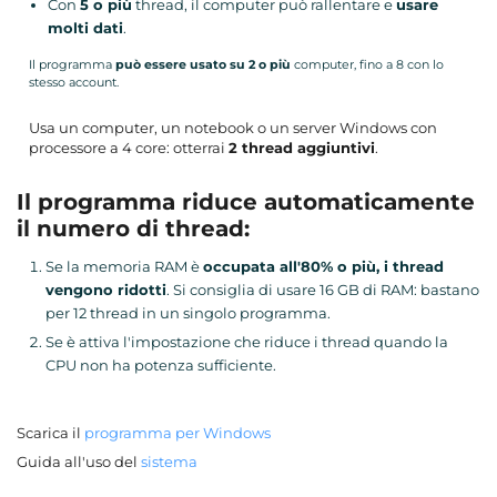
Con
5 o più
thread, il computer può rallentare e
usare
molti dati
.
Il programma
può essere usato su 2 o più
computer, fino a 8 con lo
stesso account.
Usa un computer, un notebook o un server Windows con
processore a 4 core: otterrai
2 thread aggiuntivi
.
Il programma riduce automaticamente
il numero di thread:
Se la memoria RAM è
occupata all'80% o più, i thread
vengono ridotti
. Si consiglia di usare 16 GB di RAM: bastano
per 12 thread in un singolo programma.
Se è attiva l'impostazione che riduce i thread quando la
CPU non ha potenza sufficiente.
Scarica il
programma per Windows
Guida all'uso del
sistema