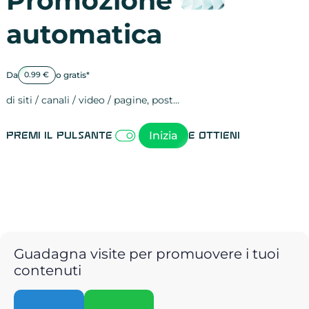
Promozione
automatica
Da
o gratis*
0.99 €
di siti / canali / video / pagine, post…
Attività sulle 
visite
visualizzazioni
registrazioni
referral
recensioni
menzioni
attività sulle 
attività sui so
spettatori dei
comportament
clic sui link
lead motivati
Inizia
Premi il pulsante
e ottieni
Guadagna visite per promuovere i tuoi
contenuti