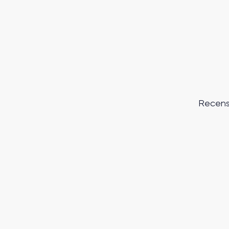
Recens