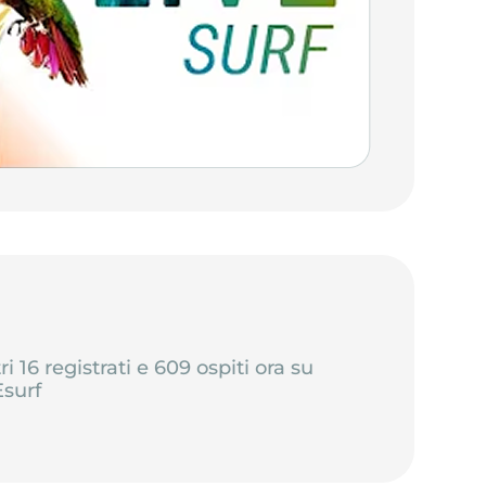
tri 16 registrati e 609 ospiti ora su
surf