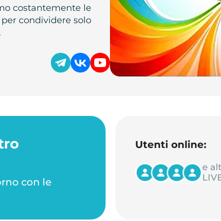
iamo costantemente le
 per condividere solo
.
tro
Utenti online:
e al
LIVE
orno con le