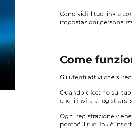
Condividi il tuo link e co
impostazioni personalizz
Come funzio
Gli utenti attivi che si r
Quando cliccano sul tuo 
che li invita a registrar
Ogni registrazione viene 
perché il tuo link è inser