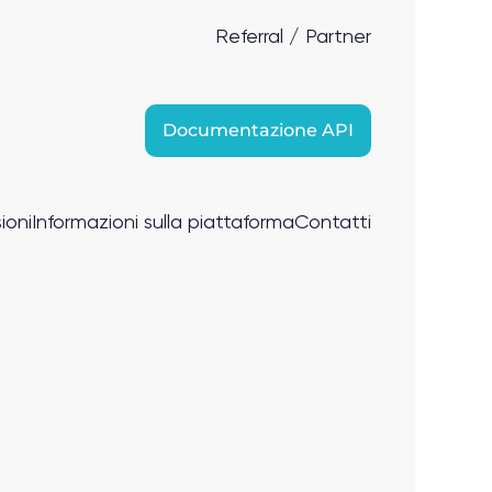
Referral / Partner
Documentazione API
ioni
Informazioni sulla piattaforma
Contatti