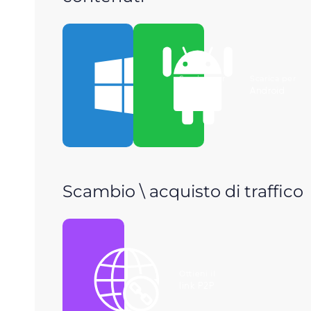
Scarica per
Scarica per
Windows
Android
Scambio \ acquisto di traffico
Ottieni il
link P2P