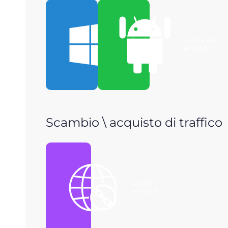
Scarica per
Scarica per
Windows
Android
Scambio \ acquisto di traffico
Ottieni il
link P2P