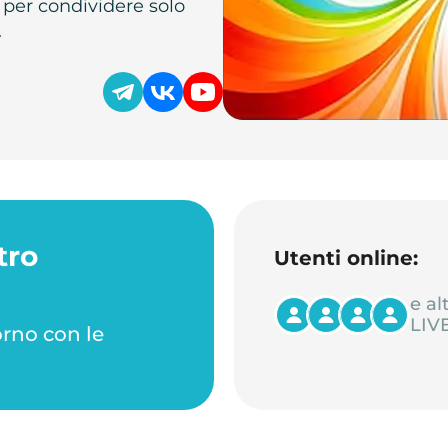
 per condividere solo
.
tro
Utenti online:
e al
LIVE
orno con le