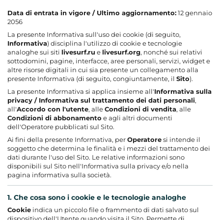
Data di entrata in vigore / Ultimo aggiornamento:
12 gennaio
2056
La presente Informativa sull'uso dei cookie (di seguito,
Informativa
) disciplina l'utilizzo di cookie e tecnologie
analoghe sui siti
livesurf.ru
e
livesurf.org
, nonché sui relativi
sottodomini, pagine, interfacce, aree personali, servizi, widget e
altre risorse digitali in cui sia presente un collegamento alla
presente Informativa (di seguito, congiuntamente, il
Sito
).
La presente Informativa si applica insieme all'
Informativa sulla
privacy / Informativa sul trattamento dei dati personali
,
all'
Accordo con l'utente
, alle
Condizioni di vendita
, alle
Condizioni di abbonamento
e agli altri documenti
dell'Operatore pubblicati sul Sito.
Ai fini della presente Informativa, per
Operatore
si intende il
soggetto che determina le finalità e i mezzi del trattamento dei
dati durante l'uso del Sito. Le relative informazioni sono
disponibili sul Sito nell'Informativa sulla privacy e/o nella
pagina informativa sulla società.
1. Che cosa sono i cookie e le tecnologie analoghe
Cookie
indica un piccolo file o frammento di dati salvato sul
dispositivo dell'Utente quando visita il Sito. Permette di