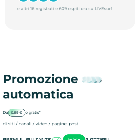
e altri 16 registrati e 609 ospiti ora su LIVEsurf
Promozione
automatica
Da
o gratis*
0.99 €
di siti / canali / video / pagine, post…
Attività sulle 
visite
visualizzazioni
registrazioni
referral
recensioni
menzioni
attività sulle 
attività sui so
spettatori dei
comportament
clic sui link
lead motivati
Premi il pulsante
e ottieni