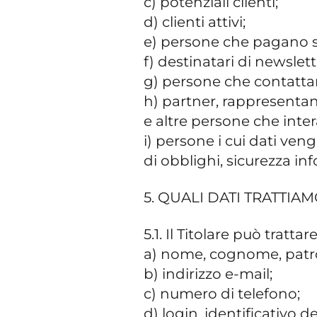
c) potenziali clienti;
d) clienti attivi;
e) persone che pagano se
f) destinatari di newslett
g) persone che contattano
h) partner, rappresentanti
e altre persone che interag
i) persone i cui dati ve
di obblighi, sicurezza in
5. QUALI DATI TRATTIA
5.1. Il Titolare può tratta
a) nome, cognome, patron
b) indirizzo e-mail;
c) numero di telefono;
d) login, identificativo de