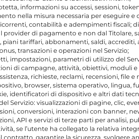
etta, informazioni su accessi, sessioni, token
mento nella misura necessaria per eseguire e
orrenti, contabilità e adempimenti fiscali; di
l provider di pagamento e non dal Titolare, sa
 piani tariffari, abbonamenti, saldi, accrediti, 
nus, transazioni e operazioni nel Servizio;
i, impostazioni, parametri di utilizzo del Servi
ioni di campagne, attività, obiettivi, moduli e 
sistenza, richieste, reclami, recensioni, file e m
ispositivo, browser, sistema operativo, lingua, 
e, identificatori di dispositivo e altri dati tecni
del Servizio: visualizzazioni di pagine, clic, even
sioni, conversioni, interazioni con banner, news
azioni, API e servizi di terze parti per analisi, 
vità, se l’utente ha collegato la relativa inte
 contratto, garantire la sicurezza, svolgere ana