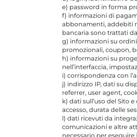
e) password in forma prot
f) informazioni di paga
abbonamenti, addebiti ric
bancaria sono trattati da
g) informazioni su ordini,
promozionali, coupon, bo
h) informazioni su progett
nell’interfaccia, impostaz
i) corrispondenza con l’as
j) indirizzo IP, dati su d
referrer, user agent, cooki
k) dati sull’uso del Sito e 
accesso, durata delle ses
l) dati ricevuti da integr
comunicazioni e altre atti
necessario per eseguire il