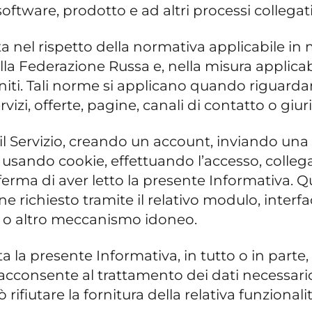
o software, prodotto e ad altri processi colleg
ta nel rispetto della normativa applicabile in 
ella Federazione Russa e, nella misura applica
 Uniti. Tali norme si applicano quando riguardan
vizi, offerte, pagine, canali di contatto o giur
e/o il Servizio, creando un account, inviando un
 usando cookie, effettuando l’accesso, colle
onferma di aver letto la presente Informativa.
ne richiesto tramite il relativo modulo, interfa
 o altro meccanismo idoneo.
ta la presente Informativa, in tutto o in parte
 acconsente al trattamento dei dati necessario 
può rifiutare la fornitura della relativa funzion