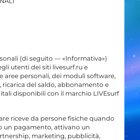
NALI
rsonali (di seguito — «Informativa»)
li utenti dei siti livesurf.ru e
lle aree personali, dei moduli software,
e, ricarica del saldo, abbonamento e
itali disponibili con il marchio LIVEsurf
itolare riceve da persone fisiche quando
ne o un pagamento, attivano un
tnership, marketing, pubblicità,