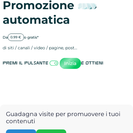
Promozione
automatica
Da
o gratis*
0.99 €
di siti / canali / video / pagine, post…
Attività sulle 
visite
visualizzazioni
registrazioni
referral
recensioni
menzioni
attività sulle 
attività sui so
spettatori dei
comportament
clic sui link
lead motivati
Inizia
Premi il pulsante
e ottieni
Guadagna visite per promuovere i tuoi
contenuti