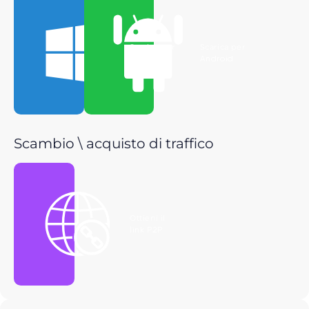
Scarica per
Scarica per
Windows
Android
Scambio \ acquisto di traffico
Ottieni il
link P2P