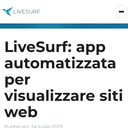
LIVESURF
LiveSurf: app
automatizzata
per
visualizzare siti
web
Pubblicato: 24 luglio 2023