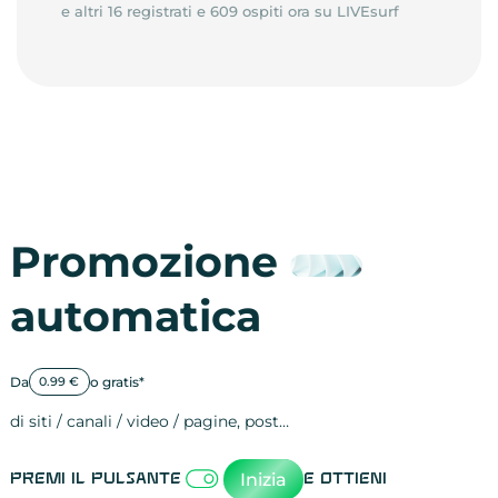
e altri 16 registrati e 609 ospiti ora su LIVEsurf
Promozione
automatica
Da
o gratis*
0.99 €
di siti / canali / video / pagine, post…
Attività sulle 
visite
visualizzazioni
registrazioni
referral
recensioni
menzioni
attività sulle 
attività sui so
spettatori dei
comportament
clic sui link
lead motivati
Inizia
Premi il pulsante
e ottieni