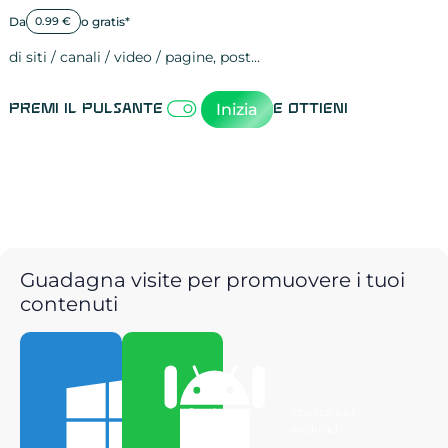
Da
o gratis*
0.99 €
di siti / canali / video / pagine, post…
Attività sulle 
visite
visualizzazioni
registrazioni
referral
recensioni
menzioni
attività sulle 
attività sui so
spettatori dei
comportament
clic sui link
lead motivati
Inizia
Premi il pulsante
e ottieni
Guadagna visite per promuovere i tuoi
contenuti
Scarica per
Scarica per
Windows
Android