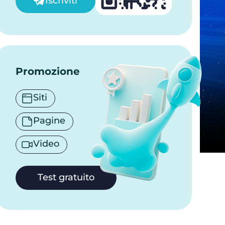
Iscriviti
Promozione
Siti
Pagine
Video
Test gratuito