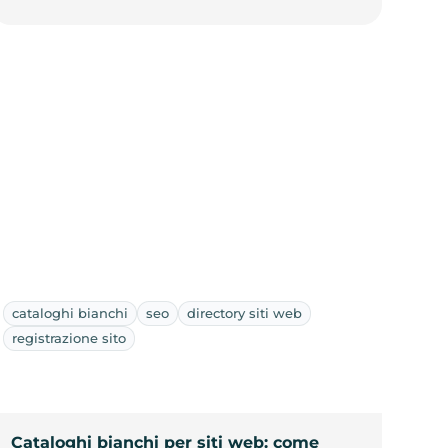
cataloghi bianchi
seo
directory siti web
registrazione sito
Cataloghi bianchi per siti web: come