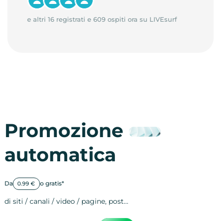
e altri 16 registrati e 609 ospiti ora su LIVEsurf
Promozione
automatica
Da
o gratis*
0.99 €
di siti / canali / video / pagine, post…
Attività sulle 
visite
visualizzazioni
registrazioni
referral
recensioni
menzioni
attività sulle 
attività sui so
spettatori dei
comportament
clic sui link
lead motivati