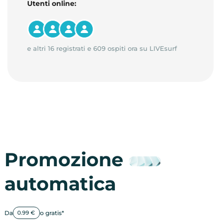
Utenti online:
e altri 16 registrati e 609 ospiti ora su LIVEsurf
Promozione
automatica
Da
o gratis*
0.99 €