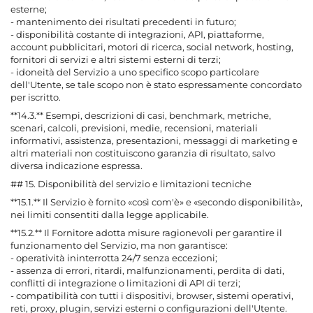
esterne;
- mantenimento dei risultati precedenti in futuro;
- disponibilità costante di integrazioni, API, piattaforme,
account pubblicitari, motori di ricerca, social network, hosting,
fornitori di servizi e altri sistemi esterni di terzi;
- idoneità del Servizio a uno specifico scopo particolare
dell'Utente, se tale scopo non è stato espressamente concordato
per iscritto.
**14.3.** Esempi, descrizioni di casi, benchmark, metriche,
scenari, calcoli, previsioni, medie, recensioni, materiali
informativi, assistenza, presentazioni, messaggi di marketing e
altri materiali non costituiscono garanzia di risultato, salvo
diversa indicazione espressa.
## 15. Disponibilità del servizio e limitazioni tecniche
**15.1.** Il Servizio è fornito «così com'è» e «secondo disponibilità»,
nei limiti consentiti dalla legge applicabile.
**15.2.** Il Fornitore adotta misure ragionevoli per garantire il
funzionamento del Servizio, ma non garantisce:
- operatività ininterrotta 24/7 senza eccezioni;
- assenza di errori, ritardi, malfunzionamenti, perdita di dati,
conflitti di integrazione o limitazioni di API di terzi;
- compatibilità con tutti i dispositivi, browser, sistemi operativi,
reti, proxy, plugin, servizi esterni o configurazioni dell'Utente.