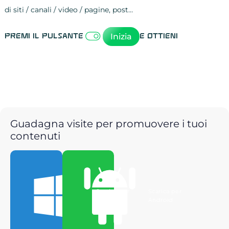
di siti / canali / video / pagine, post…
Attività sulle 
visite
visualizzazioni
registrazioni
referral
recensioni
menzioni
attività sulle 
attività sui so
spettatori dei
comportament
clic sui link
lead motivati
Inizia
Premi il pulsante
e ottieni
Guadagna visite per promuovere i tuoi
contenuti
Scarica per
Scarica per
Windows
Android