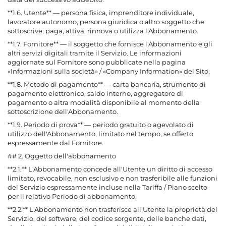
**1.6. Utente** — persona fisica, imprenditore individuale,
lavoratore autonomo, persona giuridica o altro soggetto che
sottoscrive, paga, attiva, rinnova o utilizza l'Abbonamento.
**1.7. Fornitore** — il soggetto che fornisce l'Abbonamento e gli
altri servizi digitali tramite il Servizio. Le informazioni
aggiornate sul Fornitore sono pubblicate nella pagina
«Informazioni sulla società» / «Company Information» del Sito.
**1.8. Metodo di pagamento** — carta bancaria, strumento di
pagamento elettronico, saldo interno, aggregatore di
pagamento o altra modalità disponibile al momento della
sottoscrizione dell'Abbonamento.
**1.9. Periodo di prova** — periodo gratuito o agevolato di
utilizzo dell'Abbonamento, limitato nel tempo, se offerto
espressamente dal Fornitore.
## 2. Oggetto dell'abbonamento
**2.1.** L'Abbonamento concede all'Utente un diritto di accesso
limitato, revocabile, non esclusivo e non trasferibile alle funzioni
del Servizio espressamente incluse nella Tariffa / Piano scelto
per il relativo Periodo di abbonamento.
**2.2.** L'Abbonamento non trasferisce all'Utente la proprietà del
Servizio, del software, del codice sorgente, delle banche dati,