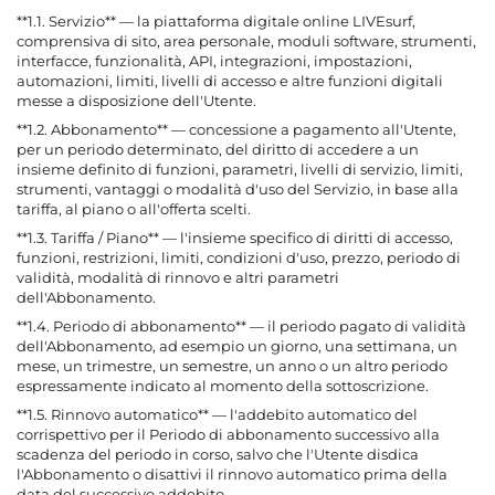
**1.1. Servizio** — la piattaforma digitale online LIVEsurf,
comprensiva di sito, area personale, moduli software, strumenti,
interfacce, funzionalità, API, integrazioni, impostazioni,
automazioni, limiti, livelli di accesso e altre funzioni digitali
messe a disposizione dell'Utente.
**1.2. Abbonamento** — concessione a pagamento all'Utente,
per un periodo determinato, del diritto di accedere a un
insieme definito di funzioni, parametri, livelli di servizio, limiti,
strumenti, vantaggi o modalità d'uso del Servizio, in base alla
tariffa, al piano o all'offerta scelti.
**1.3. Tariffa / Piano** — l'insieme specifico di diritti di accesso,
funzioni, restrizioni, limiti, condizioni d'uso, prezzo, periodo di
validità, modalità di rinnovo e altri parametri
dell'Abbonamento.
**1.4. Periodo di abbonamento** — il periodo pagato di validità
dell'Abbonamento, ad esempio un giorno, una settimana, un
mese, un trimestre, un semestre, un anno o un altro periodo
espressamente indicato al momento della sottoscrizione.
**1.5. Rinnovo automatico** — l'addebito automatico del
corrispettivo per il Periodo di abbonamento successivo alla
scadenza del periodo in corso, salvo che l'Utente disdica
l'Abbonamento o disattivi il rinnovo automatico prima della
data del successivo addebito.