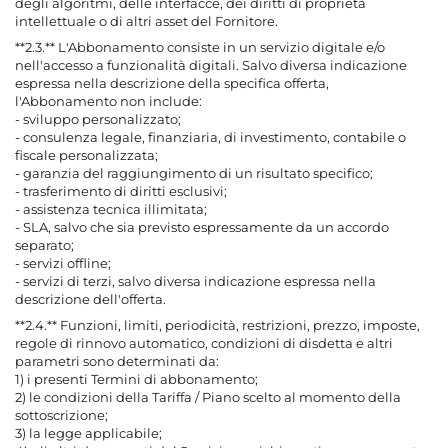
degli algoritmi, delle interfacce, dei diritti di proprietà
intellettuale o di altri asset del Fornitore.
**2.3.** L'Abbonamento consiste in un servizio digitale e/o
nell'accesso a funzionalità digitali. Salvo diversa indicazione
espressa nella descrizione della specifica offerta,
l'Abbonamento non include:
- sviluppo personalizzato;
- consulenza legale, finanziaria, di investimento, contabile o
fiscale personalizzata;
- garanzia del raggiungimento di un risultato specifico;
- trasferimento di diritti esclusivi;
- assistenza tecnica illimitata;
- SLA, salvo che sia previsto espressamente da un accordo
separato;
- servizi offline;
- servizi di terzi, salvo diversa indicazione espressa nella
descrizione dell'offerta.
**2.4.** Funzioni, limiti, periodicità, restrizioni, prezzo, imposte,
regole di rinnovo automatico, condizioni di disdetta e altri
parametri sono determinati da:
1) i presenti Termini di abbonamento;
2) le condizioni della Tariffa / Piano scelto al momento della
sottoscrizione;
3) la legge applicabile;