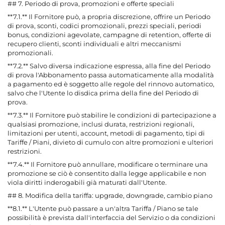
## 7. Periodo di prova, promozioni e offerte speciali
**7.1.** Il Fornitore può, a propria discrezione, offrire un Periodo
di prova, sconti, codici promozionali, prezzi speciali, periodi
bonus, condizioni agevolate, campagne di retention, offerte di
recupero clienti, sconti individuali e altri meccanismi
promozionali.
**7.2.** Salvo diversa indicazione espressa, alla fine del Periodo
di prova l'Abbonamento passa automaticamente alla modalità
a pagamento ed è soggetto alle regole del rinnovo automatico,
salvo che l'Utente lo disdica prima della fine del Periodo di
prova.
**7.3.** Il Fornitore può stabilire le condizioni di partecipazione a
qualsiasi promozione, inclusi durata, restrizioni regionali,
limitazioni per utenti, account, metodi di pagamento, tipi di
Tariffe / Piani, divieto di cumulo con altre promozioni e ulteriori
restrizioni.
**7.4.** Il Fornitore può annullare, modificare o terminare una
promozione se ciò è consentito dalla legge applicabile e non
viola diritti inderogabili già maturati dall'Utente.
## 8. Modifica della tariffa: upgrade, downgrade, cambio piano
**8.1.** L'Utente può passare a un'altra Tariffa / Piano se tale
possibilità è prevista dall'interfaccia del Servizio o da condizioni