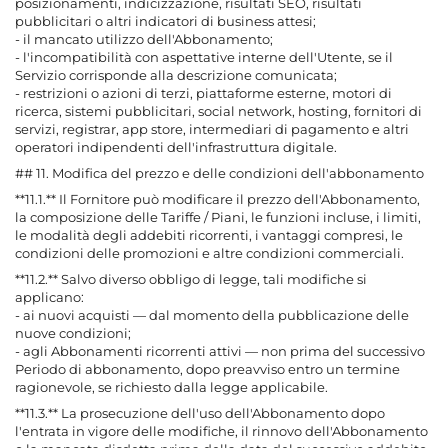
posizionamenti, indicizzazione, risultati SEO, risultati
pubblicitari o altri indicatori di business attesi;
- il mancato utilizzo dell'Abbonamento;
- l'incompatibilità con aspettative interne dell'Utente, se il
Servizio corrisponde alla descrizione comunicata;
- restrizioni o azioni di terzi, piattaforme esterne, motori di
ricerca, sistemi pubblicitari, social network, hosting, fornitori di
servizi, registrar, app store, intermediari di pagamento e altri
operatori indipendenti dell'infrastruttura digitale.
## 11. Modifica del prezzo e delle condizioni dell'abbonamento
**11.1.** Il Fornitore può modificare il prezzo dell'Abbonamento,
la composizione delle Tariffe / Piani, le funzioni incluse, i limiti,
le modalità degli addebiti ricorrenti, i vantaggi compresi, le
condizioni delle promozioni e altre condizioni commerciali.
**11.2.** Salvo diverso obbligo di legge, tali modifiche si
applicano:
- ai nuovi acquisti — dal momento della pubblicazione delle
nuove condizioni;
- agli Abbonamenti ricorrenti attivi — non prima del successivo
Periodo di abbonamento, dopo preavviso entro un termine
ragionevole, se richiesto dalla legge applicabile.
**11.3.** La prosecuzione dell'uso dell'Abbonamento dopo
l'entrata in vigore delle modifiche, il rinnovo dell'Abbonamento