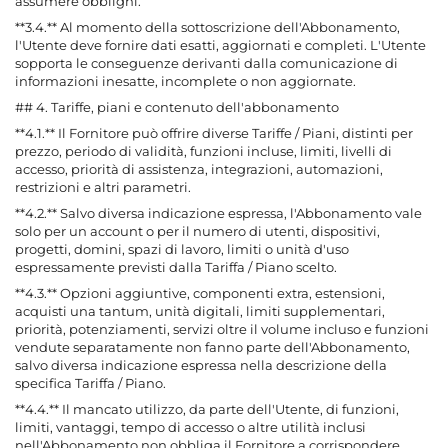
assumere obblighi.
**3.4.** Al momento della sottoscrizione dell'Abbonamento,
l'Utente deve fornire dati esatti, aggiornati e completi. L'Utente
sopporta le conseguenze derivanti dalla comunicazione di
informazioni inesatte, incomplete o non aggiornate.
## 4. Tariffe, piani e contenuto dell'abbonamento
**4.1.** Il Fornitore può offrire diverse Tariffe / Piani, distinti per
prezzo, periodo di validità, funzioni incluse, limiti, livelli di
accesso, priorità di assistenza, integrazioni, automazioni,
restrizioni e altri parametri.
**4.2.** Salvo diversa indicazione espressa, l'Abbonamento vale
solo per un account o per il numero di utenti, dispositivi,
progetti, domini, spazi di lavoro, limiti o unità d'uso
espressamente previsti dalla Tariffa / Piano scelto.
**4.3.** Opzioni aggiuntive, componenti extra, estensioni,
acquisti una tantum, unità digitali, limiti supplementari,
priorità, potenziamenti, servizi oltre il volume incluso e funzioni
vendute separatamente non fanno parte dell'Abbonamento,
salvo diversa indicazione espressa nella descrizione della
specifica Tariffa / Piano.
**4.4.** Il mancato utilizzo, da parte dell'Utente, di funzioni,
limiti, vantaggi, tempo di accesso o altre utilità inclusi
nell'Abbonamento non obbliga il Fornitore a corrispondere