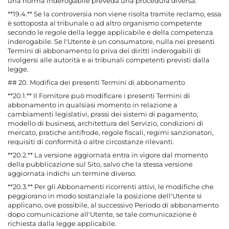
una norma inderogabile preveda una procedura diversa.
**19.4.** Se la controversia non viene risolta tramite reclamo, essa
è sottoposta al tribunale o ad altro organismo competente
secondo le regole della legge applicabile e della competenza
inderogabile. Se l'Utente è un consumatore, nulla nei presenti
Termini di abbonamento lo priva dei diritti inderogabili di
rivolgersi alle autorità e ai tribunali competenti previsti dalla
legge.
## 20. Modifica dei presenti Termini di abbonamento
**20.1.** Il Fornitore può modificare i presenti Termini di
abbonamento in qualsiasi momento in relazione a
cambiamenti legislativi, prassi dei sistemi di pagamento,
modello di business, architettura del Servizio, condizioni di
mercato, pratiche antifrode, regole fiscali, regimi sanzionatori,
requisiti di conformità o altre circostanze rilevanti.
**20.2.** La versione aggiornata entra in vigore dal momento
della pubblicazione sul Sito, salvo che la stessa versione
aggiornata indichi un termine diverso.
**20.3.** Per gli Abbonamenti ricorrenti attivi, le modifiche che
peggiorano in modo sostanziale la posizione dell'Utente si
applicano, ove possibile, al successivo Periodo di abbonamento
dopo comunicazione all'Utente, se tale comunicazione è
richiesta dalla legge applicabile.