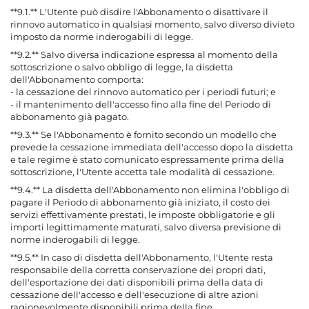
**9.1.** L'Utente può disdire l'Abbonamento o disattivare il
rinnovo automatico in qualsiasi momento, salvo diverso divieto
imposto da norme inderogabili di legge.
**9.2.** Salvo diversa indicazione espressa al momento della
sottoscrizione o salvo obbligo di legge, la disdetta
dell'Abbonamento comporta:
- la cessazione del rinnovo automatico per i periodi futuri; e
- il mantenimento dell'accesso fino alla fine del Periodo di
abbonamento già pagato.
**9.3.** Se l'Abbonamento è fornito secondo un modello che
prevede la cessazione immediata dell'accesso dopo la disdetta
e tale regime è stato comunicato espressamente prima della
sottoscrizione, l'Utente accetta tale modalità di cessazione.
**9.4.** La disdetta dell'Abbonamento non elimina l'obbligo di
pagare il Periodo di abbonamento già iniziato, il costo dei
servizi effettivamente prestati, le imposte obbligatorie e gli
importi legittimamente maturati, salvo diversa previsione di
norme inderogabili di legge.
**9.5.** In caso di disdetta dell'Abbonamento, l'Utente resta
responsabile della corretta conservazione dei propri dati,
dell'esportazione dei dati disponibili prima della data di
cessazione dell'accesso e dell'esecuzione di altre azioni
ragionevolmente disponibili prima della fine