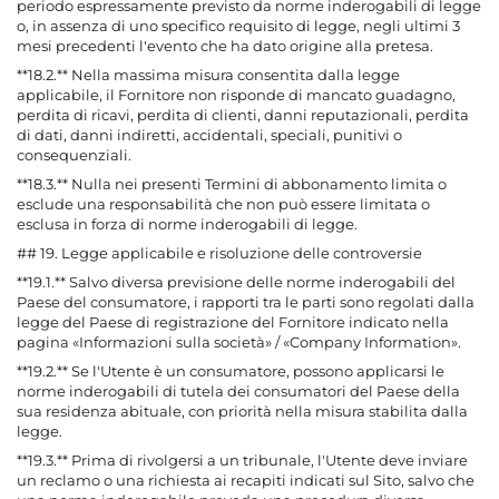
periodo espressamente previsto da norme inderogabili di legge
o, in assenza di uno specifico requisito di legge, negli ultimi 3
mesi precedenti l'evento che ha dato origine alla pretesa.
**18.2.** Nella massima misura consentita dalla legge
applicabile, il Fornitore non risponde di mancato guadagno,
perdita di ricavi, perdita di clienti, danni reputazionali, perdita
di dati, danni indiretti, accidentali, speciali, punitivi o
consequenziali.
**18.3.** Nulla nei presenti Termini di abbonamento limita o
esclude una responsabilità che non può essere limitata o
esclusa in forza di norme inderogabili di legge.
## 19. Legge applicabile e risoluzione delle controversie
**19.1.** Salvo diversa previsione delle norme inderogabili del
Paese del consumatore, i rapporti tra le parti sono regolati dalla
legge del Paese di registrazione del Fornitore indicato nella
pagina «Informazioni sulla società» / «Company Information».
**19.2.** Se l'Utente è un consumatore, possono applicarsi le
norme inderogabili di tutela dei consumatori del Paese della
sua residenza abituale, con priorità nella misura stabilita dalla
legge.
**19.3.** Prima di rivolgersi a un tribunale, l'Utente deve inviare
un reclamo o una richiesta ai recapiti indicati sul Sito, salvo che