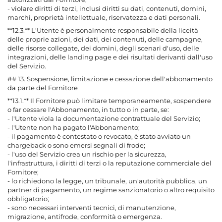
- violare diritti di terzi, inclusi diritti su dati, contenuti, domini,
marchi, proprietà intellettuale, riservatezza e dati personali.
**12.3.** L'Utente è personalmente responsabile della liceità
delle proprie azioni, dei dati, dei contenuti, delle campagne,
delle risorse collegate, dei domini, degli scenari d'uso, delle
integrazioni, delle landing page e dei risultati derivanti dall'uso
del Servizio.
## 13. Sospensione, limitazione e cessazione dell'abbonamento
da parte del Fornitore
**13.1.** Il Fornitore può limitare temporaneamente, sospendere
o far cessare l'Abbonamento, in tutto o in parte, se:
- l'Utente viola la documentazione contrattuale del Servizio;
- l'Utente non ha pagato l'Abbonamento;
- il pagamento è contestato o revocato, è stato avviato un
chargeback o sono emersi segnali di frode;
- l'uso del Servizio crea un rischio per la sicurezza,
l'infrastruttura, i diritti di terzi o la reputazione commerciale del
Fornitore;
- lo richiedono la legge, un tribunale, un'autorità pubblica, un
partner di pagamento, un regime sanzionatorio o altro requisito
obbligatorio;
- sono necessari interventi tecnici, di manutenzione,
migrazione, antifrode, conformità o emergenza.