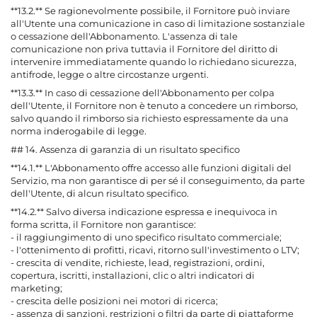
**13.2.** Se ragionevolmente possibile, il Fornitore può inviare
all'Utente una comunicazione in caso di limitazione sostanziale
o cessazione dell'Abbonamento. L'assenza di tale
comunicazione non priva tuttavia il Fornitore del diritto di
intervenire immediatamente quando lo richiedano sicurezza,
antifrode, legge o altre circostanze urgenti.
**13.3.** In caso di cessazione dell'Abbonamento per colpa
dell'Utente, il Fornitore non è tenuto a concedere un rimborso,
salvo quando il rimborso sia richiesto espressamente da una
norma inderogabile di legge.
## 14. Assenza di garanzia di un risultato specifico
**14.1.** L'Abbonamento offre accesso alle funzioni digitali del
Servizio, ma non garantisce di per sé il conseguimento, da parte
dell'Utente, di alcun risultato specifico.
**14.2.** Salvo diversa indicazione espressa e inequivoca in
forma scritta, il Fornitore non garantisce:
- il raggiungimento di uno specifico risultato commerciale;
- l'ottenimento di profitti, ricavi, ritorno sull'investimento o LTV;
- crescita di vendite, richieste, lead, registrazioni, ordini,
copertura, iscritti, installazioni, clic o altri indicatori di
marketing;
- crescita delle posizioni nei motori di ricerca;
- assenza di sanzioni, restrizioni o filtri da parte di piattaforme