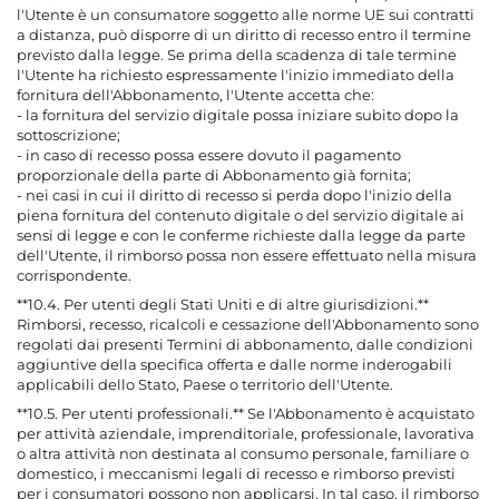
l'Utente è un consumatore soggetto alle norme UE sui contratti
a distanza, può disporre di un diritto di recesso entro il termine
previsto dalla legge. Se prima della scadenza di tale termine
l'Utente ha richiesto espressamente l'inizio immediato della
fornitura dell'Abbonamento, l'Utente accetta che:
- la fornitura del servizio digitale possa iniziare subito dopo la
sottoscrizione;
- in caso di recesso possa essere dovuto il pagamento
proporzionale della parte di Abbonamento già fornita;
- nei casi in cui il diritto di recesso si perda dopo l'inizio della
piena fornitura del contenuto digitale o del servizio digitale ai
sensi di legge e con le conferme richieste dalla legge da parte
dell'Utente, il rimborso possa non essere effettuato nella misura
corrispondente.
**10.4. Per utenti degli Stati Uniti e di altre giurisdizioni.**
Rimborsi, recesso, ricalcoli e cessazione dell'Abbonamento sono
regolati dai presenti Termini di abbonamento, dalle condizioni
aggiuntive della specifica offerta e dalle norme inderogabili
applicabili dello Stato, Paese o territorio dell'Utente.
**10.5. Per utenti professionali.** Se l'Abbonamento è acquistato
per attività aziendale, imprenditoriale, professionale, lavorativa
o altra attività non destinata al consumo personale, familiare o
domestico, i meccanismi legali di recesso e rimborso previsti
per i consumatori possono non applicarsi. In tal caso, il rimborso