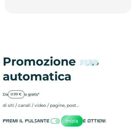
Promozione
automatica
Da
o gratis*
0.99 €
di siti / canali / video / pagine, post…
Attività sulle 
visite
visualizzazioni
registrazioni
referral
recensioni
menzioni
attività sulle 
attività sui so
spettatori dei
comportament
clic sui link
lead motivati
Inizia
Premi il pulsante
e ottieni