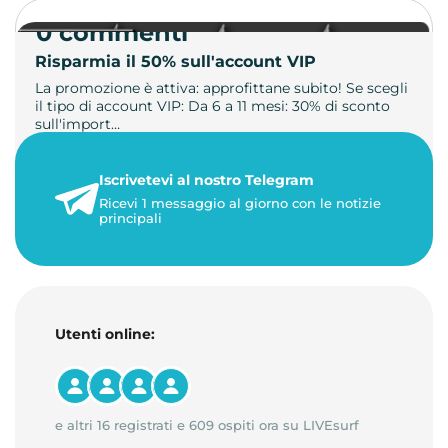
0 commenti
Risparmia il 50% sull'account VIP
La promozione è attiva: approfittane subito! Se scegli
il tipo di account VIP: Da 6 a 11 mesi: 30% di sconto
sull'import…
22 maggio 2026
Iscrivetevi al nostro Telegram
1 minuto di lettura
Ricevi 1 messaggio al giorno con le notizie
principali
Utenti online:
e altri 16 registrati e 609 ospiti ora su LIVEsurf