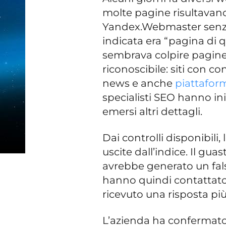
molte pagine risultavan
Yandex.Webmaster senza
indicata era “pagina di q
sembrava colpire pagine
riconoscibile: siti con co
news e anche
piattafor
specialisti SEO hanno ini
emersi altri dettagli.
Dai controlli disponibil
uscite dall’indice. Il g
avrebbe generato un falso 
hanno quindi contattato 
ricevuto una risposta più
L’azienda ha confermato