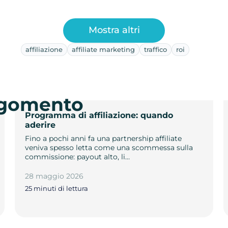
Mostra altri
affiliazione
affiliate marketing
traffico
roi
argomento
Programma di affiliazione: quando
aderire
Fino a pochi anni fa una partnership affiliate
veniva spesso letta come una scommessa sulla
commissione: payout alto, li…
28 maggio 2026
25 minuti di lettura