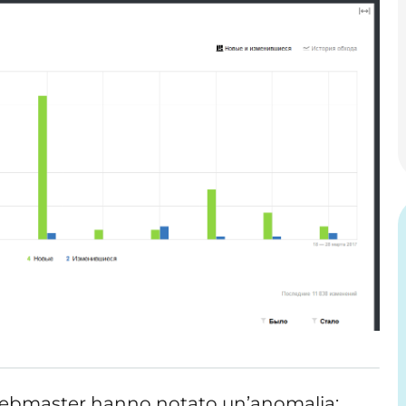
i webmaster hanno notato un’anomalia: