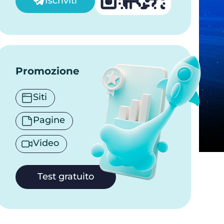
Iscriviti
Promozione
Siti
Pagine
Video
Test gratuito