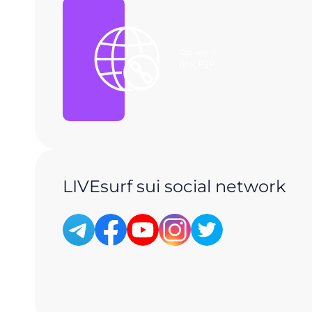
Ottieni il
link P2P
LIVEsurf sui social network