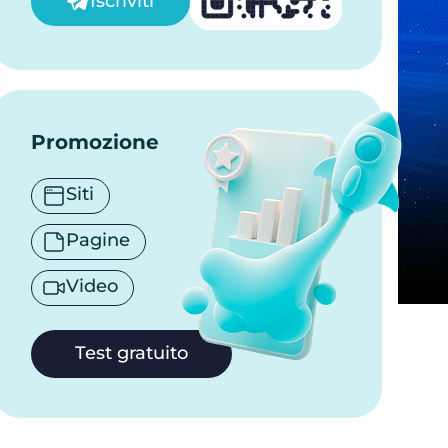
Iscriviti
Promozione
Siti
Pagine
Video
Test gratuito