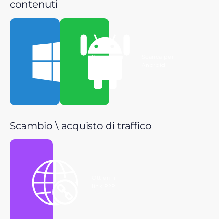
contenuti
Scarica per
Scarica per
Windows
Android
Scambio \ acquisto di traffico
Ottieni il
link P2P