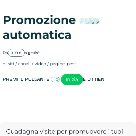
Promozione
automatica
Da
o gratis*
0.99 €
di siti / canali / video / pagine, post…
Attività sulle 
visite
visualizzazioni
registrazioni
referral
recensioni
menzioni
attività sulle 
attività sui so
spettatori dei
comportament
clic sui link
lead motivati
Inizia
Premi il pulsante
e ottieni
Guadagna visite per promuovere i tuoi