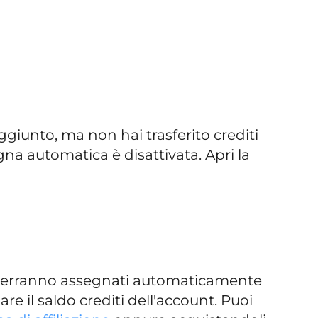
ggiunto, ma non hai trasferito crediti
a automatica è disattivata. Apri la
ti verranno assegnati automaticamente
are il saldo crediti dell'account. Puoi