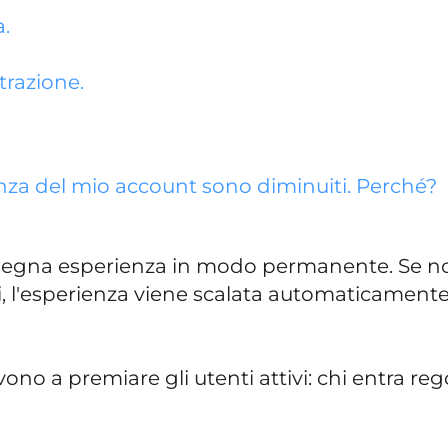
.
trazione.
rienza del mio account sono diminuiti. Perché?
ssegna esperienza in modo permanente. Se n
rni, l'esperienza viene scalata automaticamen
ervono a premiare gli utenti attivi: chi entra re