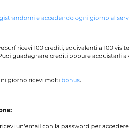
egistrandomi e accedendo ogni giorno al serv
eSurf ricevi 100 crediti, equivalenti a 100 visit
Puoi guadagnare crediti oppure acquistarli a c
ni giorno ricevi molti
bonus
.
one:
ricevi un'email con la password per accedere 