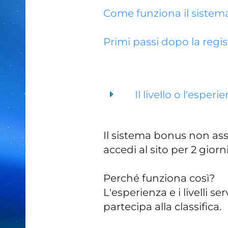
Come funziona il sistema
Primi passi dopo la regis
Il livello o l'espe
Il sistema bonus non a
accedi al sito per 2 gio
Perché funziona così?
L'esperienza e i livelli s
partecipa alla classifica.