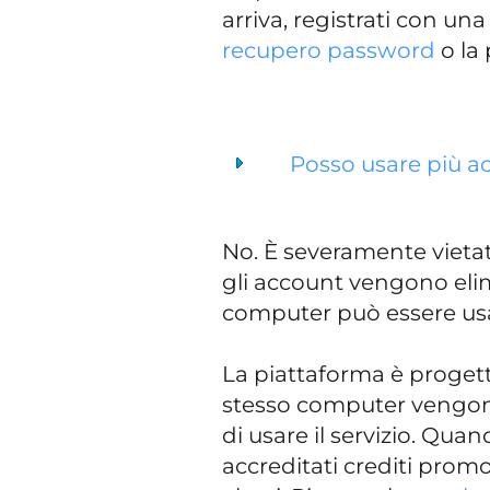
arriva, registrati con un
recupero password
o la
Posso usare più a
No. È severamente vietato 
gli account vengono elim
computer può essere usa
La piattaforma è progetta
stesso computer vengono 
di usare il servizio. Qua
accreditati crediti prom