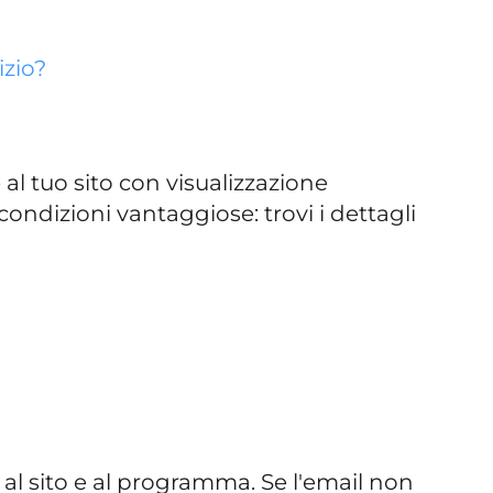
izio?
e al tuo sito con visualizzazione
ondizioni vantaggiose: trovi i dettagli
al sito e al programma. Se l'email non