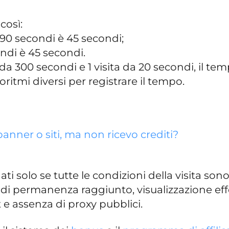
così:
 90 secondi è 45 secondi;
ondi è 45 secondi.
te da 300 secondi e 1 visita da 20 secondi, il te
oritmi diversi per registrare il tempo.
banner o siti, ma non ricevo crediti?
i solo se tutte le condizioni della visita sono 
di permanenza raggiunto, visualizzazione eff
 e assenza di proxy pubblici.