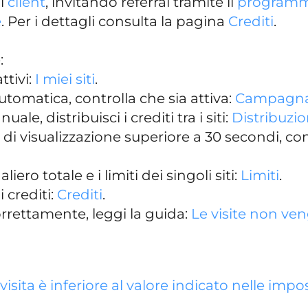
il
client
, invitando referral tramite il
programma
e
. Per i dettagli consulta la pagina
Crediti
.
:
attivi:
I miei siti
.
utomatica, controlla che sia attiva:
Campagna
ale, distribuisci i crediti tra i siti:
Distribuzio
di visualizzazione superiore a 30 secondi, cons
aliero totale e i limiti dei singoli siti:
Limiti
.
i crediti:
Crediti
.
orrettamente, leggi la guida:
Le visite non ve
isita è inferiore al valore indicato nelle impo