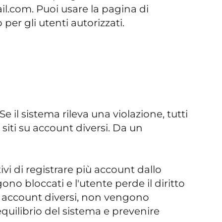
ail.com. Puoi usare la pagina di
o per gli utenti autorizzati.
e il sistema rileva una violazione, tutti
siti su account diversi. Da un
vi di registrare più account dallo
o bloccati e l'utente perde il diritto
ti account diversi, non vengono
quilibrio del sistema e prevenire