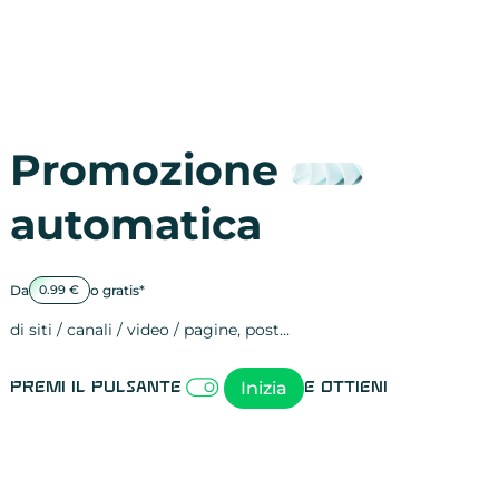
Promozione
automatica
Da
o gratis*
0.99 €
di siti / canali / video / pagine, post…
Attività sulle 
visite
visualizzazioni
registrazioni
referral
recensioni
menzioni
attività sulle 
attività sui so
spettatori dei
comportament
clic sui link
lead motivati
Inizia
Premi il pulsante
e ottieni