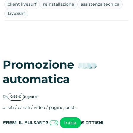
client livesurf
reinstallazione
assistenza tecnica
LiveSurf
Promozione
automatica
Da
o gratis*
0.99 €
di siti / canali / video / pagine, post…
Attività sulle 
visite
visualizzazioni
registrazioni
referral
recensioni
menzioni
attività sulle 
attività sui so
spettatori dei
comportament
clic sui link
lead motivati
Inizia
Premi il pulsante
e ottieni