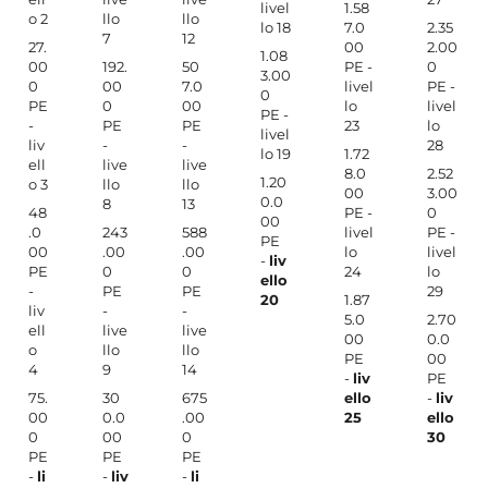
livel
1.58
o 2
llo
llo
lo 18
7.0
2.35
7
12
27.
00
2.00
1.08
00
192.
50
PE -
0
3.00
0
00
7.0
livel
PE -
0
PE
0
00
lo
livel
PE -
-
PE
PE
23
lo
livel
liv
-
-
28
lo 19
1.72
ell
live
live
8.0
2.52
1.20
o 3
llo
llo
00
3.00
0.0
8
13
48
PE -
0
00
.0
243
588
livel
PE -
PE
00
.00
.00
lo
livel
-
liv
PE
0
0
24
lo
ello
-
PE
PE
29
20
1.87
liv
-
-
5.0
2.70
ell
live
live
00
0.0
o
llo
llo
PE
00
4
9
14
-
liv
PE
75.
30
675
ello
-
liv
00
0.0
.00
25
ello
0
00
0
30
PE
PE
PE
-
li
-
liv
-
li