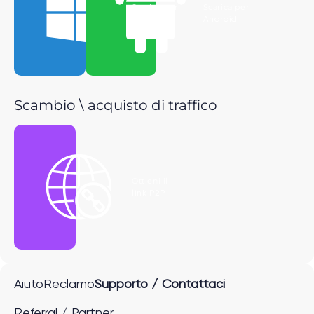
Scarica per
Scarica per
Windows
Android
Scambio \ acquisto di traffico
Ottieni il
link P2P
Aiuto
Reclamo
Supporto / Contattaci
Referral / Partner