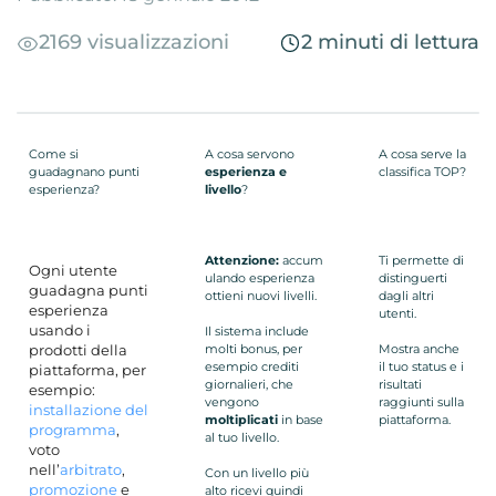
2169 visualizzazioni
2 minuti di lettura
Come si
A cosa servono
A cosa serve la
guadagnano punti
esperienza e
classifica TOP?
esperienza?
livello
?
Attenzione:
accum
Ti permette di
Ogni utente
ulando esperienza
distinguerti
guadagna punti
ottieni nuovi livelli.
dagli altri
esperienza
utenti.
usando i
Il sistema include
prodotti della
molti bonus, per
Mostra anche
esempio crediti
il tuo status e i
piattaforma, per
giornalieri, che
risultati
esempio:
vengono
raggiunti sulla
installazione del
moltiplicati
in base
piattaforma.
programma
,
al tuo livello.
voto
nell’
arbitrato
,
Con un livello più
promozione
e
alto ricevi quindi