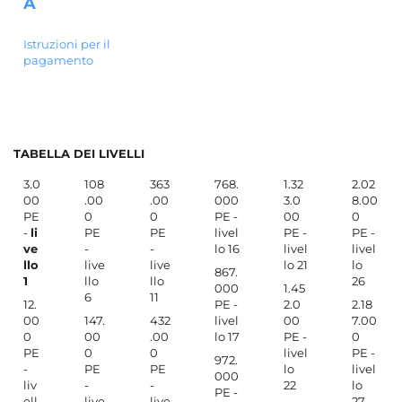
A
Istruzioni per il
pagamento
TABELLA DEI LIVELLI
3.0
108
363
768.
1.32
2.02
00
.00
.00
000
3.0
8.00
PE
0
0
PE -
00
0
-
li
PE
PE
livel
PE -
PE -
ve
-
-
lo 16
livel
livel
llo
live
live
lo 21
lo
867.
1
llo
llo
26
000
1.45
6
11
12.
PE -
2.0
2.18
00
147.
432
livel
00
7.00
0
00
.00
lo 17
PE -
0
PE
0
0
livel
PE -
972.
-
PE
PE
lo
livel
000
liv
-
-
22
lo
PE -
ell
live
live
27