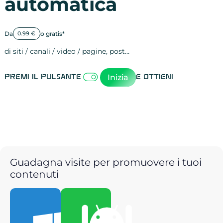
automatica
Da
o gratis*
0.99 €
di siti / canali / video / pagine, post…
Attività sulle 
visite
visualizzazioni
registrazioni
referral
recensioni
menzioni
attività sulle 
attività sui so
spettatori dei
comportament
clic sui link
lead motivati
Inizia
Premi il pulsante
e ottieni
Guadagna visite per promuovere i tuoi
contenuti