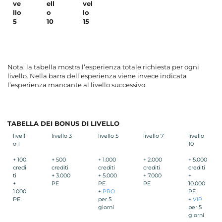
ve
ell
vel
llo
o
lo
5
10
15
Nota: la tabella mostra l’esperienza totale richiesta per ogni
livello. Nella barra dell’esperienza viene invece indicata
l’esperienza mancante al livello successivo.
TABELLA DEI BONUS DI LIVELLO
livell
livello 3
livello 5
livello 7
livello
o 1
10
+ 100
+ 500
+ 1.000
+ 2.000
+ 5.000
credi
crediti
crediti
crediti
crediti
ti
+ 3.000
+ 5.000
+ 7.000
+
+
PE
PE
PE
10.000
1.000
+
PRO
PE
PE
per 5
+
VIP
giorni
per 5
giorni