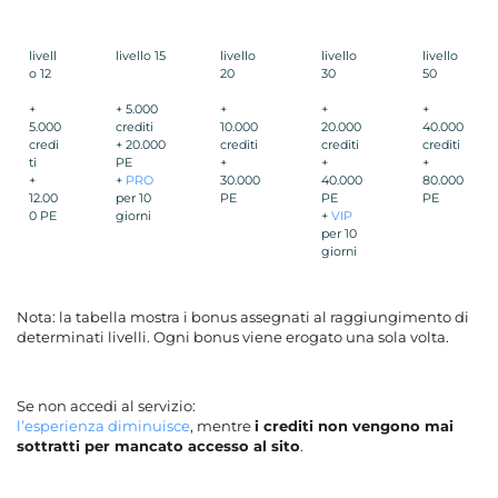
livell
livello 15
livello
livello
livello
o 12
20
30
50
+
+ 5.000
+
+
+
5.000
crediti
10.000
20.000
40.000
credi
+ 20.000
crediti
crediti
crediti
ti
PE
+
+
+
+
+
PRO
30.000
40.000
80.000
12.00
per 10
PE
PE
PE
0 PE
giorni
+
VIP
per 10
giorni
Nota: la tabella mostra i bonus assegnati al raggiungimento di
determinati livelli. Ogni bonus viene erogato una sola volta.
Se non accedi al servizio:
l’esperienza diminuisce
, mentre
i crediti non vengono mai
sottratti per mancato accesso al sito
.