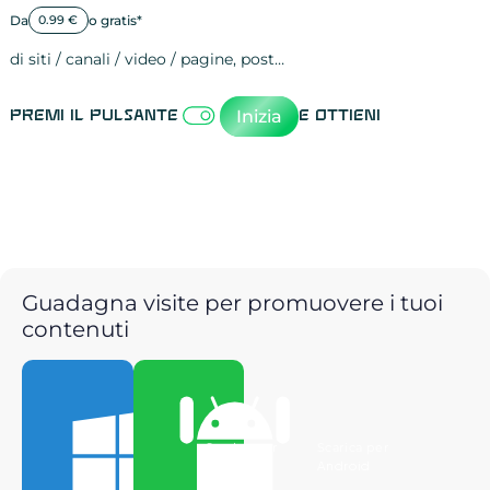
Da
o gratis*
0.99 €
di siti / canali / video / pagine, post…
Attività sulle 
visite
visualizzazioni
registrazioni
referral
recensioni
menzioni
attività sulle 
attività sui so
spettatori dei
comportament
clic sui link
lead motivati
Inizia
Premi il pulsante
e ottieni
Guadagna visite per promuovere i tuoi
contenuti
Scarica per
Scarica per
Windows
Android