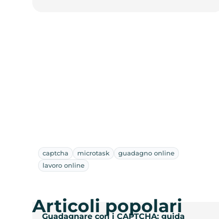
captcha
microtask
guadagno online
lavoro online
Articoli popolari
Guadagnare con i CAPTCHA: guida