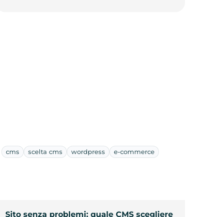
cms
scelta cms
wordpress
e-commerce
Sito senza problemi: quale CMS scegliere