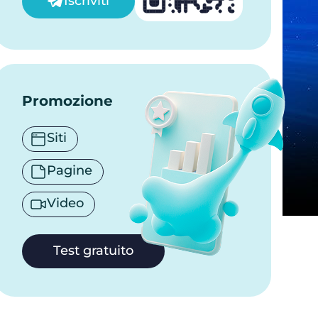
Iscriviti
Promozione
Siti
Pagine
Video
Test gratuito