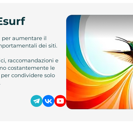
Esurf
e per aumentare il
omportamentali dei siti.
atici, raccomandazioni e
iamo costantemente le
 per condividere solo
.