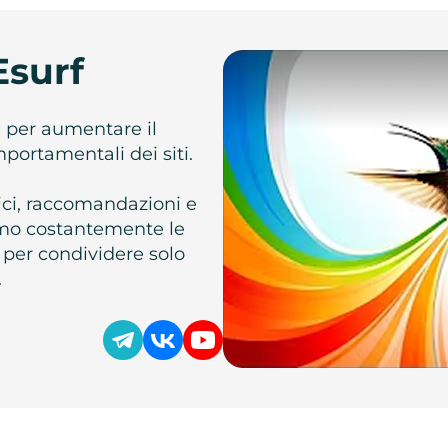
Esurf
e per aumentare il
omportamentali dei siti.
atici, raccomandazioni e
iamo costantemente le
 per condividere solo
.