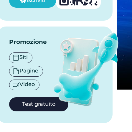
Iscriviti
Promozione
Siti
Pagine
Video
Test gratuito