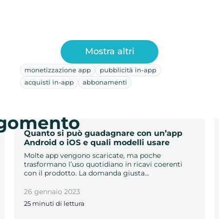
Mostra altri
monetizzazione app
pubblicità in-app
acquisti in-app
abbonamenti
argomento
Quanto si può guadagnare con un’app
Android o iOS e quali modelli usare
Molte app vengono scaricate, ma poche
trasformano l’uso quotidiano in ricavi coerenti
con il prodotto. La domanda giusta…
26 gennaio 2023
25 minuti di lettura