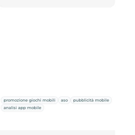
promozione giochi mobili
aso
pubblicità mobile
analisi app mobile