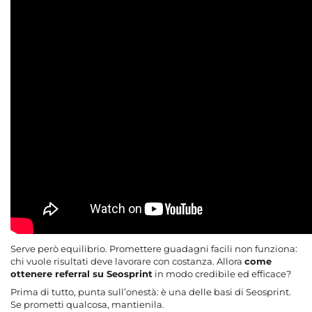
Serve però equilibrio. Promettere guadagni facili non funziona:
chi vuole risultati deve lavorare con costanza. Allora
come
ottenere referral su Seosprint
in modo credibile ed efficace?
Prima di tutto, punta sull’onestà: è una delle basi di Seosprint.
Se prometti qualcosa, mantienila.