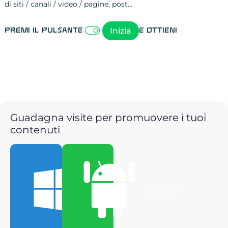
di siti / canali / video / pagine, post…
Attività sulle 
visite
visualizzazioni
registrazioni
referral
recensioni
menzioni
attività sulle 
attività sui so
spettatori dei
comportament
clic sui link
lead motivati
Inizia
Premi il pulsante
e ottieni
Guadagna visite per promuovere i tuoi
contenuti
Scarica per
Scarica per
Windows
Android