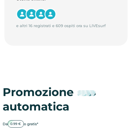
e altri 16 registrati e 609 ospiti ora su LIVEsurf
Promozione
automatica
Da
o gratis*
0.99 €