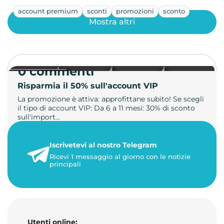
account premium
sconti
promozioni
sconto
Mostra altri
0 commenti
Risparmia il 50% sull'account VIP
La promozione è attiva: approfittane subito! Se scegli
il tipo di account VIP: Da 6 a 11 mesi: 30% di sconto
sull'import…
22 maggio 2026
Iscrivetevi al nostro Telegram
1 minuto di lettura
Ricevi 1 messaggio al giorno con le notizie
principali
Utenti online: