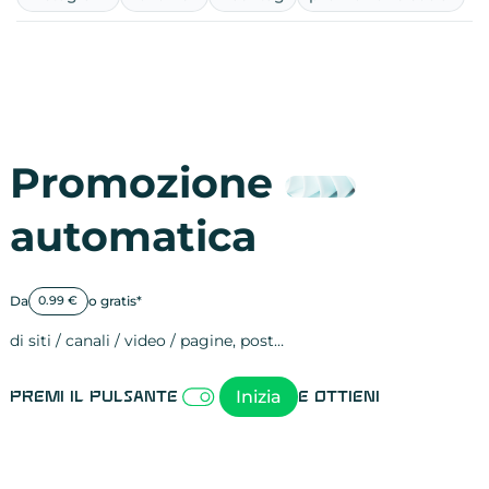
Promozione
automatica
Da
o gratis*
0.99 €
di siti / canali / video / pagine, post…
Attività sulle 
visite
visualizzazioni
registrazioni
referral
recensioni
menzioni
attività sulle 
attività sui so
spettatori dei
comportament
clic sui link
lead motivati
Inizia
Premi il pulsante
e ottieni