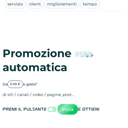
servizio
client
miglioramenti
tempo
Promozione
automatica
Da
o gratis*
0.99 €
di siti / canali / video / pagine, post…
Attività sulle 
visite
visualizzazioni
registrazioni
referral
recensioni
menzioni
attività sulle 
attività sui so
spettatori dei
comportament
clic sui link
lead motivati
Inizia
Premi il pulsante
e ottieni