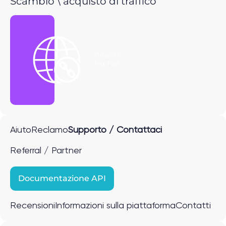
Scambio \ acquisto di traffico
Ottieni il
link P2P
Aiuto
Reclamo
Supporto / Contattaci
Referral / Partner
Documentazione API
Recensioni
Informazioni sulla piattaforma
Contatti