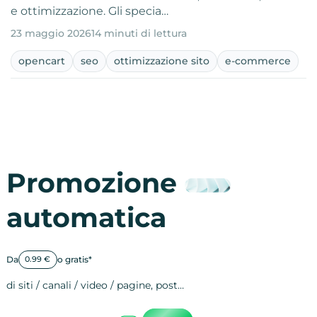
e ottimizzazione. Gli specia…
23 maggio 2026
14 minuti di lettura
opencart
seo
ottimizzazione sito
e-commerce
Promozione
automatica
Da
o gratis*
0.99 €
di siti / canali / video / pagine, post…
Attività sulle 
visite
visualizzazioni
registrazioni
referral
recensioni
menzioni
attività sulle 
attività sui so
spettatori dei
comportament
clic sui link
lead motivati