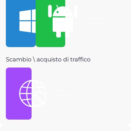
Scarica per
Scarica per
Windows
Android
Scambio \ acquisto di traffico
Ottieni il
link P2P