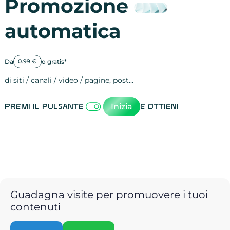
Promozione
automatica
Da
o gratis*
0.99 €
di siti / canali / video / pagine, post…
Attività sulle 
visite
visualizzazioni
registrazioni
referral
recensioni
menzioni
attività sulle 
attività sui so
spettatori dei
comportament
clic sui link
lead motivati
Inizia
Premi il pulsante
e ottieni
Guadagna visite per promuovere i tuoi
contenuti