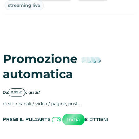
streaming live
Promozione
automatica
Da
o gratis*
0.99 €
di siti / canali / video / pagine, post…
Attività sulle 
visite
visualizzazioni
registrazioni
referral
recensioni
menzioni
attività sulle 
attività sui so
spettatori dei
comportament
clic sui link
lead motivati
Inizia
Premi il pulsante
e ottieni