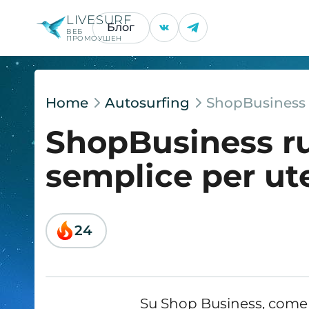
LIVESURF
Блог
ВЕБ
ПРОМОУШЕН
Home
Autosurfing
ShopBusiness r
ShopBusiness ru
semplice per ute
24
Su Shop Business, come s