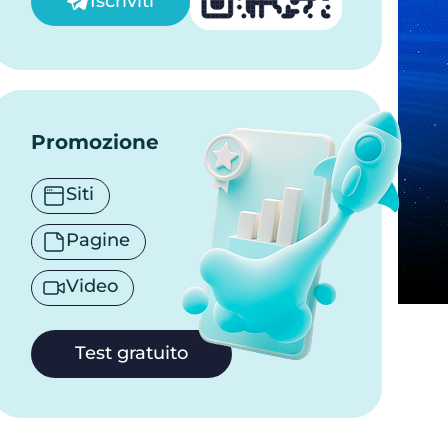
Iscriviti
Promozione
Siti
Pagine
Video
Test gratuito