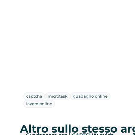
captcha
microtask
guadagno online
lavoro online
Altro sullo stesso 