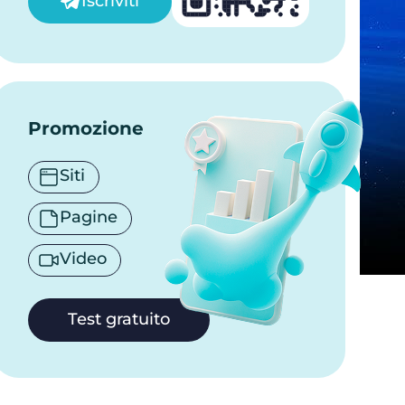
Iscriviti
Promozione
Siti
Pagine
Video
Test gratuito