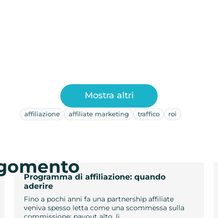
Mostra altri
affiliazione
affiliate marketing
traffico
roi
argomento
Programma di affiliazione: quando
aderire
Fino a pochi anni fa una partnership affiliate
veniva spesso letta come una scommessa sulla
commissione: payout alto, li…