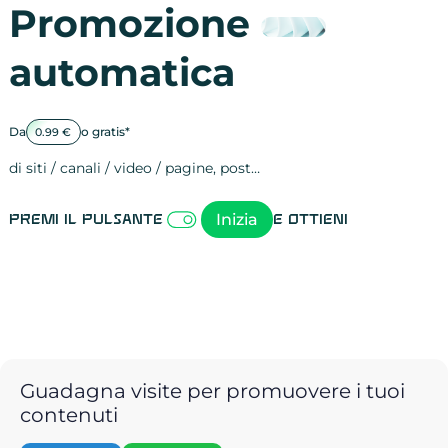
Promozione
automatica
Da
o gratis*
0.99 €
di siti / canali / video / pagine, post…
Attività sulle 
visite
visualizzazioni
registrazioni
referral
recensioni
menzioni
attività sulle 
attività sui so
spettatori dei
comportament
clic sui link
lead motivati
Inizia
Premi il pulsante
e ottieni
Guadagna visite per promuovere i tuoi
contenuti