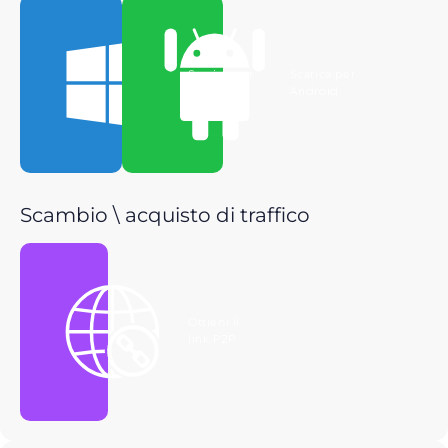
Scarica per
Scarica per
Windows
Android
Scambio \ acquisto di traffico
Ottieni il
link P2P