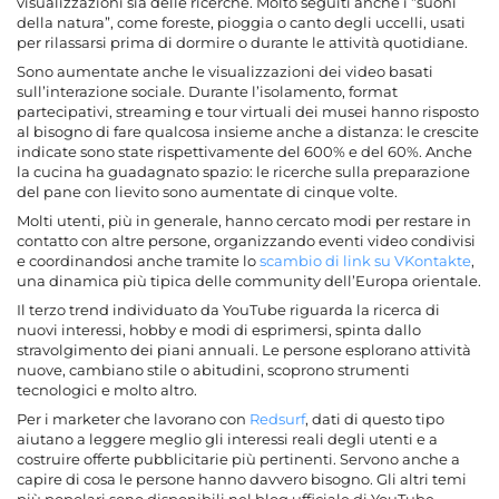
visualizzazioni sia delle ricerche. Molto seguiti anche i “suoni
della natura”, come foreste, pioggia o canto degli uccelli, usati
per rilassarsi prima di dormire o durante le attività quotidiane.
Sono aumentate anche le visualizzazioni dei video basati
sull’interazione sociale. Durante l’isolamento, format
partecipativi, streaming e tour virtuali dei musei hanno risposto
al bisogno di fare qualcosa insieme anche a distanza: le crescite
indicate sono state rispettivamente del 600% e del 60%. Anche
la cucina ha guadagnato spazio: le ricerche sulla preparazione
del pane con lievito sono aumentate di cinque volte.
Molti utenti, più in generale, hanno cercato modi per restare in
contatto con altre persone, organizzando eventi video condivisi
e coordinandosi anche tramite lo
scambio di link su VKontakte
,
una dinamica più tipica delle community dell’Europa orientale.
Il terzo trend individuato da YouTube riguarda la ricerca di
nuovi interessi, hobby e modi di esprimersi, spinta dallo
stravolgimento dei piani annuali. Le persone esplorano attività
nuove, cambiano stile o abitudini, scoprono strumenti
tecnologici e molto altro.
Per i marketer che lavorano con
Redsurf
, dati di questo tipo
aiutano a leggere meglio gli interessi reali degli utenti e a
costruire offerte pubblicitarie più pertinenti. Servono anche a
capire di cosa le persone hanno davvero bisogno. Gli altri temi