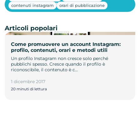
Mostra altri
contenuti instagram
orari di pubblicazione
Articoli popolari
Come promuovere un account Instagram:
profilo, contenuti, orari e metodi utili
Un profilo Instagram non cresce solo perché
pubblichi spesso. Cresce quando il profilo è
riconoscibile, il contenuto è c…
1 dicembre 2017
20 minuti di lettura