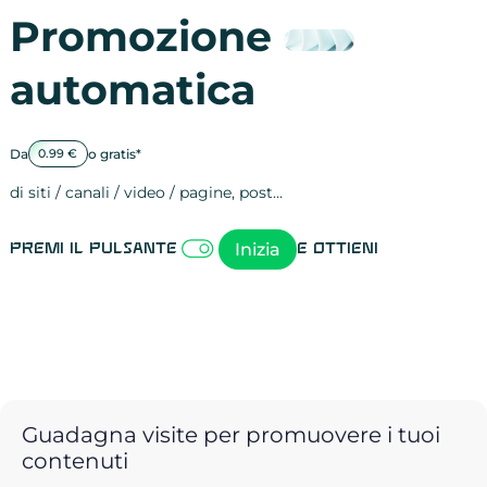
Promozione
automatica
Da
o gratis*
0.99 €
di siti / canali / video / pagine, post…
Attività sulle 
visite
visualizzazioni
registrazioni
referral
recensioni
menzioni
attività sulle 
attività sui so
spettatori dei
comportament
clic sui link
lead motivati
Inizia
Premi il pulsante
e ottieni
Guadagna visite per promuovere i tuoi
contenuti