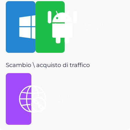
Scarica per
Scarica per
Windows
Android
Scambio \ acquisto di traffico
Ottieni il
link P2P