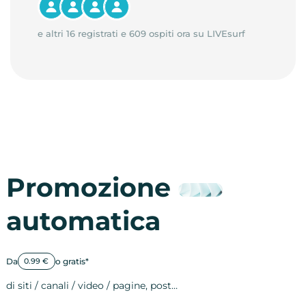
e altri 16 registrati e 609 ospiti ora su LIVEsurf
Promozione
automatica
Da
o gratis*
0.99 €
di siti / canali / video / pagine, post…
Attività sulle 
visite
visualizzazioni
registrazioni
referral
recensioni
menzioni
attività sulle 
attività sui so
spettatori dei
comportament
clic sui link
lead motivati