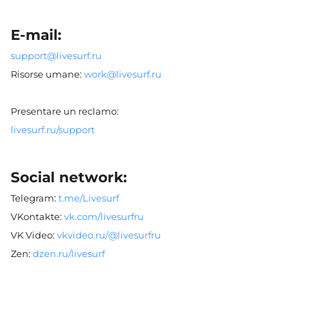
E-mail:
support@livesurf.ru
Risorse umane:
work@livesurf.ru
Presentare un reclamo:
livesurf.ru/support
Social network:
Telegram:
t.me/Livesurf
VKontakte:
vk.com/livesurfru
VK Video:
vkvideo.ru/@livesurfru
Zen:
dzen.ru/livesurf