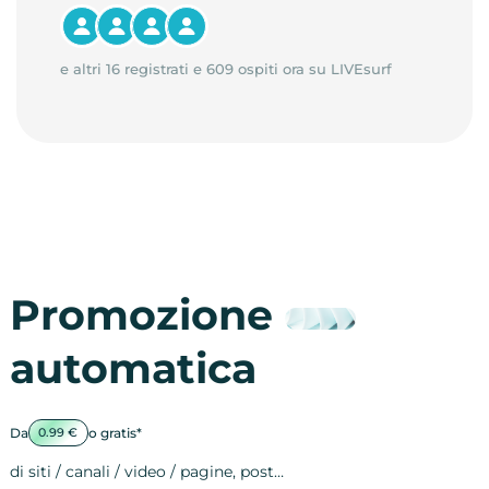
e altri 16 registrati e 609 ospiti ora su LIVEsurf
Promozione
automatica
Da
o gratis*
0.99 €
di siti / canali / video / pagine, post…