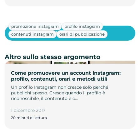
promozione instagram
profilo instagram
Mostra altri
contenuti instagram
orari di pubblicazione
Altro sullo stesso argomento
Come promuovere un account Instagram:
profilo, contenuti, orari e metodi utili
Un profilo Instagram non cresce solo perché
pubblichi spesso. Cresce quando il profilo è
riconoscibile, il contenuto è c…
1 dicembre 2017
20 minuti di lettura