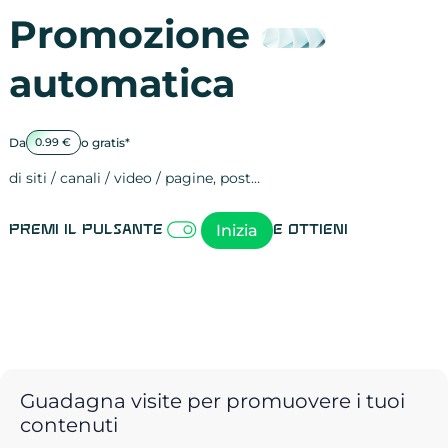
Promozione
automatica
Da
o gratis*
0.99 €
di siti / canali / video / pagine, post…
Attività sulle 
visite
visualizzazioni
registrazioni
referral
recensioni
menzioni
attività sulle 
attività sui so
spettatori dei
comportament
clic sui link
lead motivati
Inizia
Premi il pulsante
e ottieni
Guadagna visite per promuovere i tuoi
contenuti