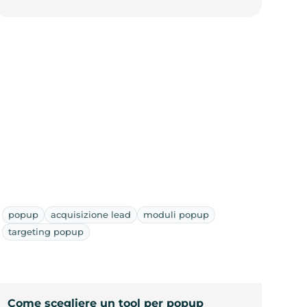
popup
acquisizione lead
moduli popup
targeting popup
Come scegliere un tool per popup