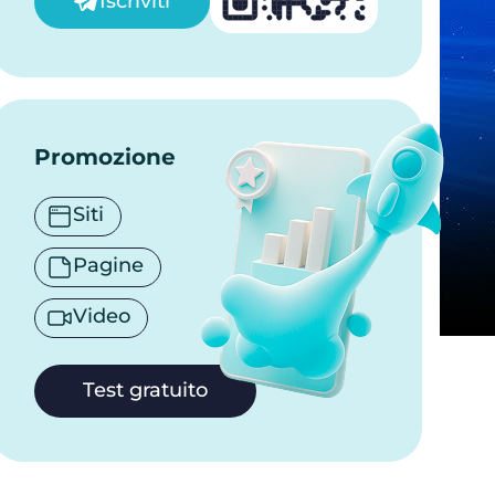
Iscriviti
Promozione
Siti
Pagine
Video
Test gratuito