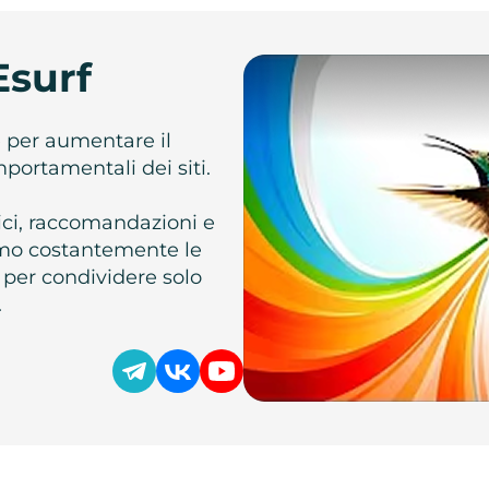
Esurf
e per aumentare il
omportamentali dei siti.
atici, raccomandazioni e
iamo costantemente le
 per condividere solo
.